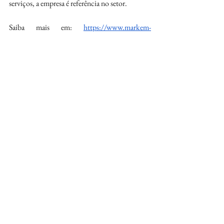
serviços, a empresa é referência no setor.
Saiba mais em: 
https://www.markem-
imaje.com/pt-br
36% das bebidas no Brasil são falsificadas, 
colocando saúde e economia em risco
Fonte: Engenharia de Comunicação
Jaine Machado
Patrícia Stedile
Viviane Carpes
(41) 99132-3690
imprensa@engenhariadecomunicacao.com.br
https://www.linkedin.com/company/engenhac
om/
Vinho
Negócios
notícias
Bebidas e Drinks