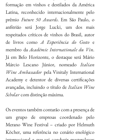
formação em vinhos e destilados da América 
Latina, reconhecido internacionalmente pelo 
prêmio 
Future 50 Awards
. Em São Paulo, o 
anfitrião será Jorge Lucki, um dos mais 
respeitados críticos de vinhos do Brasil, autor 
de livros como 
A Experiência do Gosto
 e 
membro da 
Académie Internationale du Vin
. 
Já em Belo Horizonte, o destaque será Mário 
Márcio Lescano Júnior, nomeado 
Italian 
Wine Ambassador
 pela Vinitaly International 
Academy e detentor de diversas certificações 
avançadas, incluindo o título de 
Italian Wine 
Scholar
 com distinção máxima.
Os eventos também contarão com a presença de 
um grupo de empresas coordenado pelo 
Merano Wine Festival – criado por Helmuth 
Köcher, uma referência no cenário enológico 
internacional e que vai conduzir masterclasses 