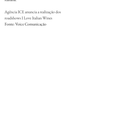
Agência ICE anuncia a realização dos 
roadshows I Love Italian Wines
Fonte: Voice Comunicação
http://www.voice.com.br/
@
voicecomunica
Luciana Frei - 
luciana@voice.com.br
Fernanda Spagnuolo - 
fernandagnu@gmail.com
Vinho
Eventos
Eventos
Vinhos ao redor do mundo