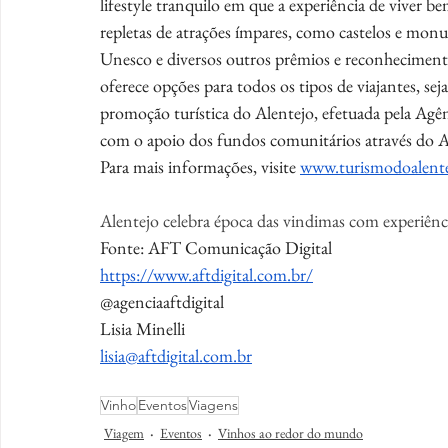
lifestyle tranquilo em que a experiência de viver b
repletas de atrações ímpares, como castelos e monu
Unesco e diversos outros prêmios e reconhecimento
oferece opções para todos os tipos de viajantes, sej
promoção turística do Alentejo, efetuada pela Agê
com o apoio dos fundos comunitários através do A
Para mais informações, visite 
www.turismodoalente
Alentejo celebra época das vindimas com experiênci
Fonte: AFT Comunicação Digital
https://www.aftdigital.com.br/
@agenciaaftdigital
Lisia Minelli
lisia@aftdigital.com.br
Vinho
Eventos
Viagens
Viagem
Eventos
Vinhos ao redor do mundo