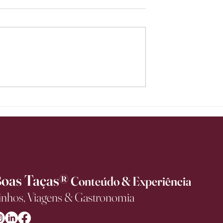
xa de ser bebida de
Itália lidera avanço no mercado
anha espaço em
premium de vinhos no Brasil e
es de consumo
registra alta de 14,3% no valor
exportado no primeiro semestr
de 2026
oas Taças®
Conteúdo & Experiência
inhos, Viagens & Gastronomia