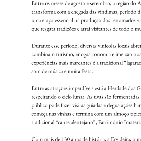
Entre os meses de agosto e setembro, a região do A
transforma com a chegada das vindimas, período da c
uma etapa essencial na produção dos renomados vin
que resgata tradições e atrai visitantes de todo o 
Durante esse período, diversas vinícolas locais ab
combinam turismo, enogastronomia e imersão nos 
experiências mais marcantes é a tradicional “lagarad
som de música e muita festa.
Entre as atrações imperdíveis está a Herdade dos Gr
respeitando o ciclo lunar. As uvas são fermentada
público pode fazer visitas guiadas e degustações h
começa nas vinhas e termina com um almoço típico
tradicional “cante alentejano”, Patrimônio Imater
Com mais de 130 anos de história, a Ervideira, outra