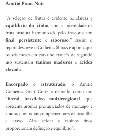
Amitié Pinot Noir
.
“A seleção de frutas é evidente na clareza e 
equilíbrio do vinho
, com a intensidade da 
fruta madura harmonizada pelo frescor e um 
final persistente 
e
 saboroso
.” Assim o 
report descreve o Colheitas Shiraz, e aponta que 
os seis meses em carvalho francês de segundo 
uso sustentam 
taninos maduros
 e 
acidez 
elevada
.
Encorpado
 e 
estruturado
, o Amitié 
Colheitas Gran Corte é definido como um 
“
blend brasileiro multirregional
, que 
apresenta aromas pronunciados de morango e 
amora, com notas complementares de baunilha 
e cravo. Alta acidez e taninos finos 
proporcionam definição e equilíbrio”.