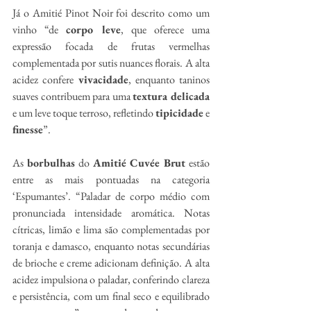
Já o Amitié Pinot Noir foi descrito como um 
vinho “de 
corpo leve
, que oferece uma 
expressão focada de frutas vermelhas 
complementada por sutis nuances florais. A alta 
acidez confere 
vivacidade
, enquanto taninos 
suaves contribuem para uma 
textura delicada
e um leve toque terroso, refletindo 
tipicidade
 e 
finesse
”.
As 
borbulhas
 do 
Amitié Cuvée Brut
 estão 
entre as mais pontuadas na categoria 
‘Espumantes’. “Paladar de corpo médio com 
pronunciada intensidade aromática. Notas 
cítricas, limão e lima são complementadas por 
toranja e damasco, enquanto notas secundárias 
de brioche e creme adicionam definição. A alta 
acidez impulsiona o paladar, conferindo clareza 
e persistência, com um final seco e equilibrado 