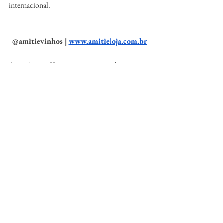
internacional.
@amitievinhos | 
www.amitieloja.com.br
Amitié tem o Viognier com a mais alta 
pontuação no primeiro Brazil Special Report, 
de Tim Atkin
Fonte: CH2A Comunicação 
@ch2acomunicacao
Alessandra Casolato – 
alessandra.casolato@ch2a.com.br
Magaly Corgosinho – 
coordenadoria@ch2a.com.br
Vinho
Desafios
Desafios
Vinhos ao redor do mundo