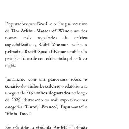
Degustadora para 
Brasil
 e o Uruguai no time 
de 
Tim Atkin
 - 
Master of Wine
 e um dos 
nomes mais respeitados da 
crítica 
especializada
 -, 
Gabi Zimmer
 assina o 
primeiro Brazil Special Report
 publicado 
pela plataforma de conteúdo criada pelo crítico 
inglês.
Juntamente com
um 
panorama sobre o 
cenário 
do
 vinho brasileiro
, o relatório traz 
um guia de 
215 vinhos degustados
 ao longo 
de 2025, destacando os mais expressivos nas 
categorias ‘
Tinto’
, ‘
Branco’
, ‘
Espumante’
 e 
‘
Vinho Doce
’.
Em três delas, a 
vinícola Amitié
, idealizada 