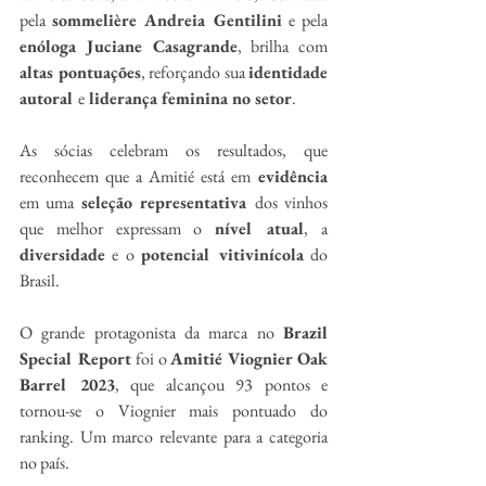
pela 
sommelière Andreia Gentilini
 e pela 
enóloga Juciane Casagrande
, brilha com 
altas pontuações
, reforçando sua 
identidade 
autoral 
e
 liderança feminina no setor
.
As sócias celebram os resultados, que 
reconhecem que a Amitié está em
 evidência
em uma 
seleção representativa 
dos vinhos 
que melhor expressam o 
nível atual
, a 
diversidade
 e o 
potencial vitivinícola
 do 
Brasil.
O grande protagonista da marca no 
Brazil 
Special Report
 foi o 
Amitié Viognier Oak 
Barrel 2023
, que alcançou 93 pontos e 
tornou-se o Viognier mais pontuado do 
ranking. Um marco relevante para a categoria 
no país.