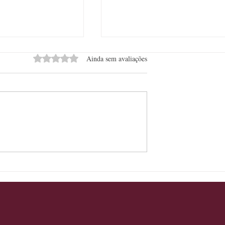
Avaliado com 0 de 5 estrelas.
Ainda sem avaliações
rtesanal celebra Dia
Restaurante laboratório
ão de Queijo
impulsiona assessoria de food
service, que projeta faturar R$
milhões em 2026