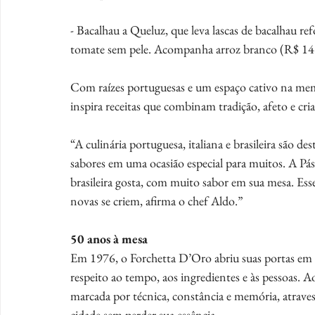
- Bacalhau a Queluz, que leva lascas de bacalhau ref
tomate sem pele. Acompanha arroz branco (R$ 14
Com raízes portuguesas e um espaço cativo na memór
inspira receitas que combinam tradição, afeto e cria
“A culinária portuguesa, italiana e brasileira são d
sabores em uma ocasião especial para muitos. A Pás
brasileira gosta, com muito sabor em sua mesa. Es
novas se criem, afirma o chef Aldo.”
50 anos à mesa
Em 1976, o Forchetta D’Oro abriu suas portas em
respeito ao tempo, aos ingredientes e às pessoas. A
marcada por técnica, constância e memória, atrav
cidade sem perder sua essência.