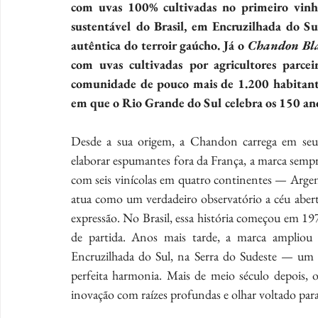
com uvas 100% cultivadas no primeiro vinhe
sustentável do Brasil, em Encruzilhada do S
autêntica do terroir gaúcho. Já o 
Chandon Blan
com uvas cultivadas por agricultores parc
comunidade de pouco mais de 1.200 habitantes,
em que o Rio Grande do Sul celebra os 150 anos
Desde a sua origem, a Chandon carrega em seu
elaborar espumantes fora da França, a marca semp
com seis vinícolas em quatro continentes — Argent
atua como um verdadeiro observatório a céu aberto
expressão. No Brasil, essa história começou em 19
de partida. Anos mais tarde, a marca ampliou
Encruzilhada do Sul, na Serra do Sudeste — um t
perfeita harmonia. Mais de meio século depois, 
inovação com raízes profundas e olhar voltado para