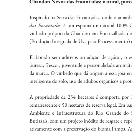
Chandon Névoa das Encantadas: natural, puro,
Inspirado na Serra das Encantadas, onde o amanhec
das Encantadas
 é um espumante natural 100% Ch
vinhedo próprio da Chandon em Encruzilhada do S
(Produção Integrada de Uva para Processamento) d
Elaborado sem aditivos ou adição de açúcar, o e
pureza, frescor, juventude e personalidade aromática
da marca. O vinhedo que dá origem a essa joia en
inteligente do solo, uso de adubos orgânicos e prot
A propriedade de 254 hectares é comporta por 12
remanescente e 50 hectares de reserva legal. Em p
Ambiente e Infraestrutura do Rio Grande do
Butiazais, com um projeto inédito de resgate e repl
ativamente com a preservação do bioma Pampa. Ass