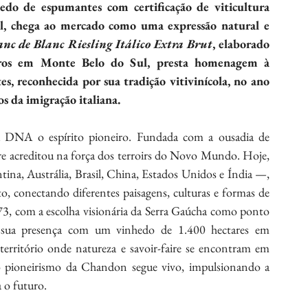
do de espumantes com certificação de viticultura 
ul, chega ao mercado como uma expressão natural e 
c de Blanc Riesling Itálico Extra Brut
, elaborado 
eiros em Monte Belo do Sul, presta homenagem à 
 reconhecida por sua tradição vitivinícola, no ano 
 da imigração italiana. 
 DNA o espírito pioneiro. Fundada com a ousadia de 
re acreditou na força dos terroirs do Novo Mundo. Hoje, 
ina, Austrália, Brasil, China, Estados Unidos e Índia —, 
, conectando diferentes paisagens, culturas e formas de 
73, com a escolha visionária da Serra Gaúcha como ponto 
 sua presença com um vinhedo de 1.400 hectares em 
erritório onde natureza e savoir-faire se encontram em 
o pioneirismo da Chandon segue vivo, impulsionando a 
 o futuro.