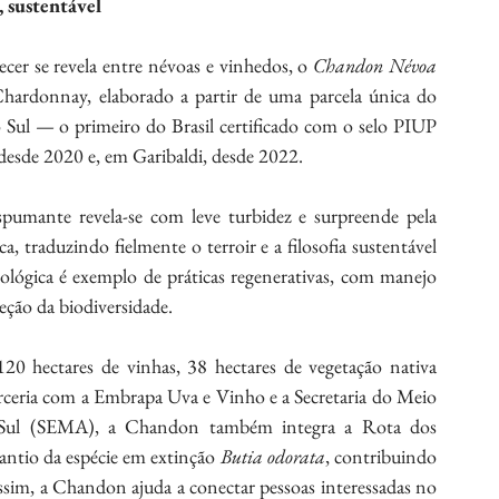
 sustentável 
er se revela entre névoas e vinhedos, o 
Chandon Névoa 
ardonnay, elaborado a partir de uma parcela única do 
ul — o primeiro do Brasil certificado com o selo PIUP 
esde 2020 e, em Garibaldi, desde 2022. 
spumante revela-se com leve turbidez e surpreende pela 
, traduzindo fielmente o terroir e a filosofia sustentável 
ológica é exemplo de práticas regenerativas, com manejo 
eção da biodiversidade. 
0 hectares de vinhas, 38 hectares de vegetação nativa 
arceria com a Embrapa Uva e Vinho e a Secretaria do Meio 
 Sul (SEMA), a Chandon também integra a Rota dos 
antio da espécie em extinção 
Butia odorata
, contribuindo 
im, a Chandon ajuda a conectar pessoas interessadas no 