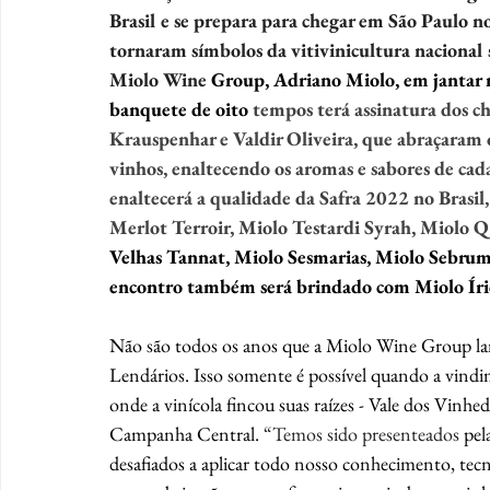
Brasil e se prepara para chegar em São Paulo no
tornaram símbolos da vitivinicultura nacional
Miolo Wine 
Group, Adriano Miolo, em jantar 
banquete de oito 
tempos terá assinatura dos 
Krauspenhar e Valdir Oliveira, que abraçaram 
vinhos, enaltecendo os aromas e sabores de ca
enaltecerá a qualidade da Safra 2022 no Brasil
Merlot Terroir, Miolo Testardi Syrah, Miolo Q
Velhas Tannat, Miolo Sesmarias, Miolo Sebru
encontro também será brindado com Miolo Írid
Não são todos os anos que a Miolo Wine Group lanç
Lendários. Isso somente é possível quando a vindi
onde a vinícola fincou suas raízes - Vale dos Vinh
Campanha Central. 
“Temos sido presenteados 
pel
desafiados a aplicar todo nosso conhecimento, tecno