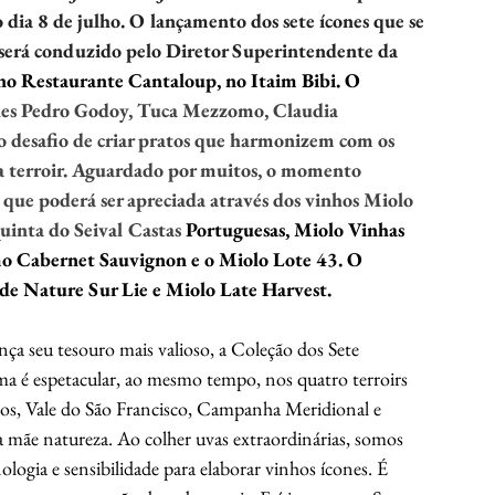
 dia 8 de julho. O lançamento dos sete ícones que se 
 será conduzido pelo Diretor Superintendente da 
no Restaurante Cantaloup, no Itaim Bibi. O 
ches Pedro Godoy, Tuca Mezzomo, Claudia 
o desafio de criar pratos que harmonizem com os 
da terroir. Aguardado por muitos, o momento 
, que poderá ser apreciada através dos vinhos Miolo 
uinta do Seival Castas 
Portuguesas, Miolo Vinhas 
mo Cabernet Sauvignon e o Miolo Lote 43. O 
e Nature Sur Lie e Miolo Late Harvest.
a seu tesouro mais valioso, a Coleção dos Sete 
ma é espetacular, ao mesmo tempo, nos quatro terroirs 
edos, Vale do São Francisco, Campanha Meridional e 
a mãe natureza. Ao colher uvas extraordinárias, somos 
logia e sensibilidade para elaborar vinhos ícones. É 