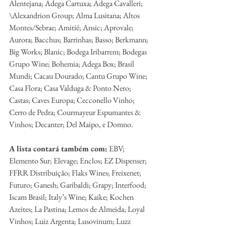
Alentejana; Adega Cartuxa; Adega Cavalleri; 
\Alexandrion Group; Alma Lusitana; Altos 
Montes/Sebrae; Amitié; Ansic; Aprovale; 
Aurora; Bacchus; Barrinhas; Basso; Berkmann; 
Big Works; Blanic; Bodega Iribarrem; Bodegas 
Grupo Wine; Bohemia; Adega Box; Brasil 
Mundi; Cacau Dourado; Cantu Grupo Wine; 
Casa Flora; Casa Valduga & Ponto Nero; 
Castas; Caves Europa; Cecconello Vinho; 
Cerro de Pedra; Courmayeur Espumantes & 
Vinhos; Decanter; Del Maipo, e Domno.
A lista contará também com:
 EBV; 
Elemento Sur; Elevage; Enclos; EZ Dispenser; 
FFRR Distribuição; Flaks Wines; Freixenet; 
Futuro; Ganesh; Garibaldi; Grapy; Interfood; 
Iscam Brasil; Italy’s Wine; Kaike; Kochen 
Azeites; La Pastina; Lemos de Almeida; Loyal 
Vinhos; Luiz Argenta; Lusovinum; Luzz 