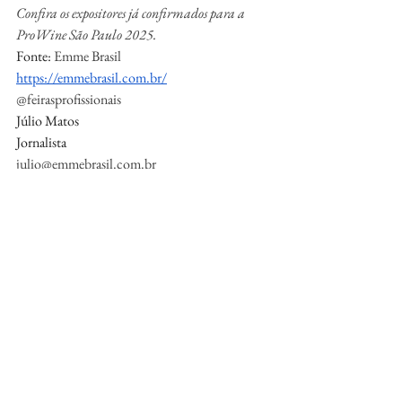
Confira os expositores já confirmados para a 
ProWine São Paulo 2025.
Fonte: 
Emme Brasil
https://emmebrasil.com.br/
@feirasprofissionais
Júlio Matos
Jornalista
julio@emmebrasil.com.br
Vinho
Negócios
Eventos
Bebidas e Drinks
Eventos
Negócios de Vinhos
Bebidas e Drinks
Ver tudo
Posts Relacionados