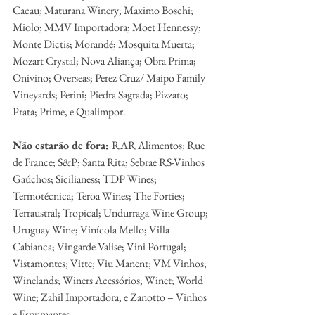
Cacau; Maturana Winery; Maximo Boschi; 
Miolo; MMV Importadora; Moet Hennessy; 
Monte Dictis; Morandé; Mosquita Muerta; 
Mozart Crystal; Nova Aliança; Obra Prima; 
Onivino; Overseas; Perez Cruz/ Maipo Family 
Vineyards; Perini; Piedra Sagrada; Pizzato; 
Prata; Prime, e Qualimpor.
Não estarão de fora: 
RAR Alimentos; Rue 
de France; S&P; Santa Rita; Sebrae RS-Vinhos 
Gaúchos; Sicilianess; TDP Wines; 
Termotécnica; Teroa Wines; The Forties; 
Terraustral; Tropical; Undurraga Wine Group; 
Uruguay Wine; Vinícola Mello; Villa 
Cabianca; Vingarde Valise; Vini Portugal; 
Vistamontes; Vitte; Viu Manent; VM Vinhos; 
Winelands; Winers Acessórios; Winet; World 
Wine; Zahil Importadora, e Zanotto – Vinhos 
e Espumantes.