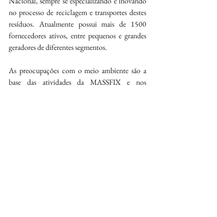
Nacional, sempre se especializando e inovando 
no processo de reciclagem e transportes destes 
resíduos. Atualmente possui mais de 1500 
fornecedores ativos, entre pequenos e grandes 
geradores de diferentes segmentos.
As preocupações com o meio ambiente são a 
base das atividades da MASSFIX e nos 
orgulhamos em contribuir com um propósito 
nobre que visa preservar a natureza, impedindo 
o descarte indevido de resíduos em aterros 
sanitários e lixões, reinserindo matérias-primas 
na cadeia produtiva, praticando como atividade 
primária a economia circular.
Cubatão avança na reciclagem com a chegada 
do Programa Vidro Vira Vidro
Fonte: Press à Porter
https://pressaporter.com.br/