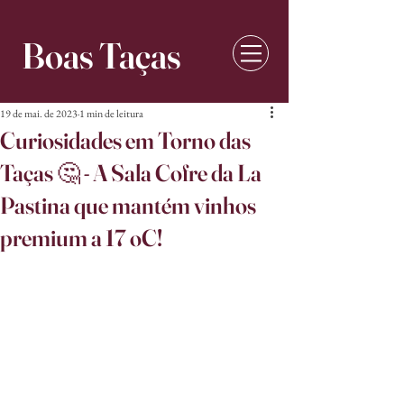
Boas Taças
19 de mai. de 2023
1 min de leitura
Curiosidades em Torno das
Taças 🤔 - A Sala Cofre da La
Pastina que mantém vinhos
premium a 17 oC!