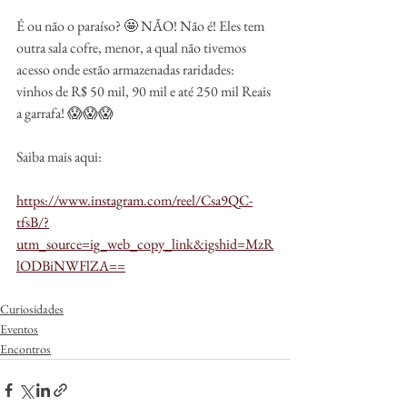
É ou não o paraíso? 🤩 NÃO! Não é! Eles tem 
outra sala cofre, menor, a qual não tivemos 
acesso onde estão armazenadas raridades: 
vinhos de R$ 50 mil, 90 mil e até 250 mil Reais 
a garrafa! 😱😱😱
Saiba mais aqui:
https://www.instagram.com/reel/Csa9QC-
tfsB/?
utm_source=ig_web_copy_link&igshid=MzR
lODBiNWFlZA==
Curiosidades
Eventos
Encontros