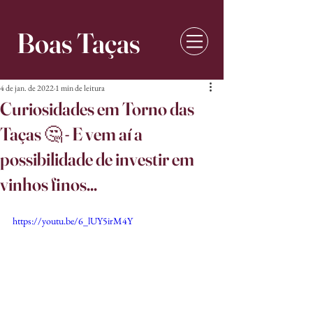
Boas Taças
4 de jan. de 2022
1 min de leitura
Curiosidades em Torno das
Taças 🤔 - E vem aí a
possibilidade de investir em
vinhos finos...
https://youtu.be/6_lUY5irM4Y