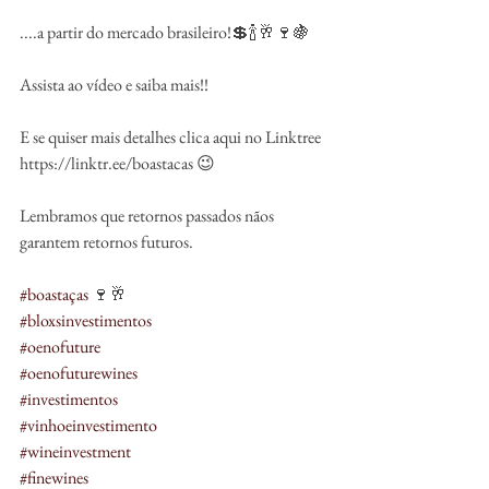
....a partir do mercado brasileiro!💲🍾🥂🍷🍇
Assista ao vídeo e saiba mais!!
E se quiser mais detalhes clica aqui no Linktree 
https://linktr.ee/boastacas 😉
Lembramos que retornos passados nãos 
garantem retornos futuros.
#boastaças
 🍷🥂
#bloxsinvestimentos
#oenofuture
#oenofuturewines
#investimentos
#vinhoeinvestimento
#wineinvestment
#finewines