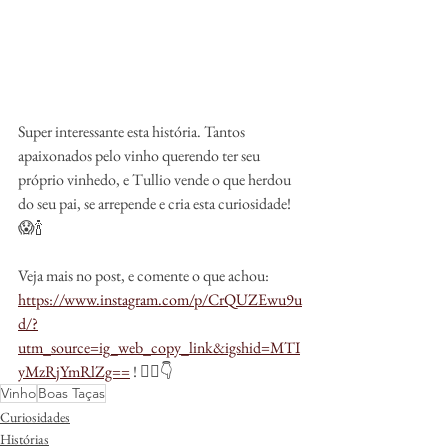
Super interessante esta história. Tantos 
apaixonados pelo vinho querendo ter seu 
próprio vinhedo, e Tullio vende o que herdou 
do seu pai, se arrepende e cria esta curiosidade! 
😱🍾
Veja mais no post, e comente o que achou: 
https://www.instagram.com/p/CrQUZEwu9u
d/?
utm_source=ig_web_copy_link&igshid=MTI
yMzRjYmRlZg==
 ! ✍🏼👇
Vinho
Boas Taças
Curiosidades
Histórias