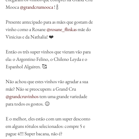
Mooca 
@grandcrumooca
 ! 🍾
Presente antecipado para as mães que gostam de 
vinho como a Rosane 
@rosane_flinkas
 mãe do 
Vinicius e da Nathalia! ❤️
Então os três super vinhos que vieram vão para 
ela: o Argentino Felino, o Chileno Leyda e o 
Espanhol Algairen. 🥰
Não achou que estes vinhos vão agradar a sua 
mãe? Não se preocupem: a Grand Cru 
@grandcruvinhos
 tem uma grande variedade 
para todos os gostos. 😉
E o melhor, eles estão com um super desconto 
em alguns rótulos selecionados: compre 5 e 
pague 4!!! Super bacana, não é?