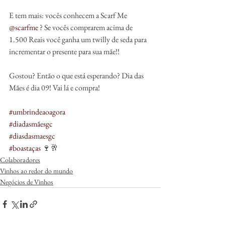
E tem mais: vocês conhecem a Scarf Me 
@scarfme
 ? Se vocês comprarem acima de 
1.500 Reais você ganha um twilly de seda para 
incrementar o presente para sua mãe!!
Gostou? Então o que está esperando? Dia das 
Mães é dia 09! Vai lá e compra!
#umbrindeaoagora
#diadasmãesgc
#diasdasmaesgc
#boastaças
 🍷🥂
Colaboradores
Vinhos ao redor do mundo
Negócios de Vinhos