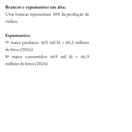
Brancos e espumantes em alta:
Uvas brancas representam 30% da produção de 
vinhos.
Espumantes:
9º maior produtor: 602 mil hl = 60,2 milhões 
de litros (2024)
8º maior consumidor: 669 mil hl = 66,9 
milhões de litros (2024)
Suco de uva:
Produção: 3 mhl = 300 milhões de litros 
(média recente)
Uvas de mesa:
6º maior produtor do mundo, com 950 mil 
toneladas em 2024
Apenas 6% da produção é exportada (59 mil 