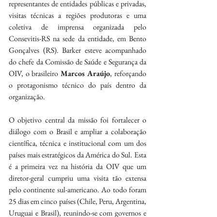
representantes de entidades públicas e privadas, 
visitas técnicas a regiões produtoras e uma 
coletiva de imprensa organizada pelo 
Consevitis-RS na sede da entidade, em Bento 
Gonçalves (RS). Barker esteve acompanhado 
do chefe da Comissão de Saúde e Segurança da 
OIV, o brasileiro 
Marcos Araújo
, reforçando 
o protagonismo técnico do país dentro da 
organização.
O objetivo central da missão foi fortalecer o 
diálogo com o Brasil e ampliar a colaboração 
científica, técnica e institucional com um dos 
países mais estratégicos da América do Sul. Esta 
é a primeira vez na história da OIV que um 
diretor-geral cumpriu uma visita tão extensa 
pelo continente sul-americano. Ao todo foram 
25 dias em cinco países (Chile, Peru, Argentina, 
Uruguai e Brasil), reunindo-se com governos e 