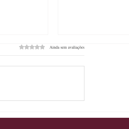
Avaliado com 0 de 5 estrelas.
Ainda sem avaliações
ta em experiências
Grupo Luck amplia protagonis
lhos e lança
no turismo de natureza com a
m até 20% OFF nos
Luck Adventure
eiros