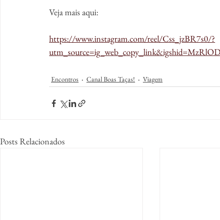
Veja mais aqui:
https://www.instagram.com/reel/Css_jzBR7s0/?
utm_source=ig_web_copy_link&igshid=MzRl
Encontros
Canal Boas Taças!
Viagem
Posts Relacionados