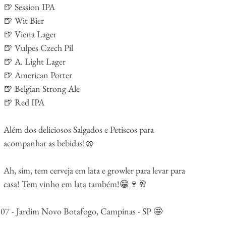
🍺 Session IPA
🍺 Wit Bier
🍺 Viena Lager
🍺 Vulpes Czech Pil
🍺 A. Light Lager
🍺 American Porter
🍺 Belgian Strong Ale
🍺 Red IPA
Além dos deliciosos Salgados e Petiscos para 
acompanhar as bebidas!🥨
Ah, sim, tem cerveja em lata e growler para levar para 
casa! Tem vinho em lata também!😁🍷🥂
 107 - Jardim Novo Botafogo, Campinas - SP 🤩