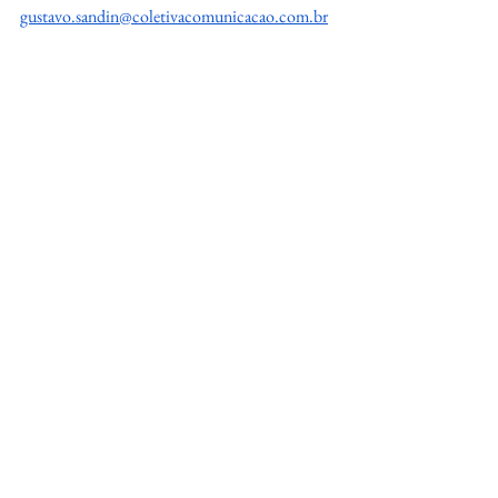
gustavo.sandin@coletivacomunicacao.com.br
Eventos
Gastronomia
Restaurantes
Restaurantes
Gastronomia
Eventos
Ver tudo
Posts Relacionados