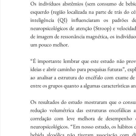
Os indivíduos abstêmios (sem consumo de bebida 
esquerdo (região localizada na parte de trás do cé
inteligência (QI) influenciaram os padrões de
neuropsicológicos de atenção (Stroop) e velocida
de imagem de ressonância magnética, os indivídu
um pouco melhor.
“É importante lembrar que este estudo não prova 
ideias e abrir caminho para pesquisas futuras”, ex
ao analisar a estrutura do encéfalo com exame d
entre os grupos quanto a algumas características an
Os resultados do estudo mostraram que o consu
redução volumétrica das estruturas encefálica
correlação com leve melhora de desempenho em
neuropsicológicos. “Em nosso estudo, os hábitos 
bebida alcoólica não tiveram associação com dife