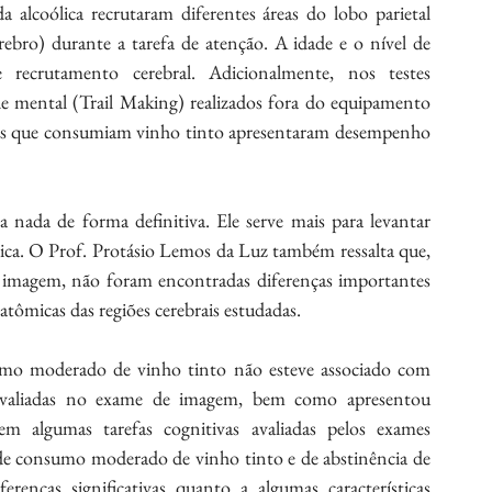
alcoólica recrutaram diferentes áreas do lobo parietal 
rebro) durante a tarefa de atenção. A idade e o nível de 
 recrutamento cerebral. Adicionalmente, nos testes 
de mental (Trail Making) realizados fora do equipamento 
os que consumiam vinho tinto apresentaram desempenho 
nada de forma definitiva. Ele serve mais para levantar 
plica. O Prof. Protásio Lemos da Luz também ressalta que, 
e imagem, não foram encontradas diferenças importantes 
atômicas das regiões cerebrais estudadas.
mo moderado de vinho tinto não esteve associado com 
s avaliadas no exame de imagem, bem como apresentou 
 algumas tarefas cognitivas avaliadas pelos exames 
de consumo moderado de vinho tinto e de abstinência de 
renças significativas quanto a algumas características 