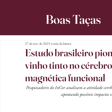
Boas Taças
27 de nov. de 2025
4 min de leitura
Estudo brasileiro pion
vinho tinto no cérebr
magnética funcional
Pesquisadores do InCor analisam a atividade cerebr
apontando possíveis impactos c