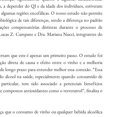
tos, a depender do QI e da idade dos indivíduos, estiveram 
 algumas regiões encefálicas. O nosso estudo não permite 
iológica de tais diferenças, sendo a diferença no padrão 
ações compensatórias distintas durante o processo de 
Lucas Z. Campane e Dra. Mariana Nucci, integrantes do 
lertam que este é apenas um primeiro passo. O estudo foi 
ão direta de causa e efeito entre o vinho e a melhoria 
 de longo prazo para entender melhor essa conexão. “Essa 
s do álcool na saúde, especialmente quando consumido de 
rticular, tem sido associado a potenciais benefícios 
e compostos antioxidantes como o resveratrol”, finaliza o 
rça que o consumo de vinho ou qualquer bebida alcoólica 