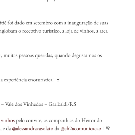
itié foi dado em setembro com a inauguração de suas 
lobam o receptivo turístico, a loja de vinhos, a area 
, muitas pessoas queridas, quando degustamos os 
 experiência enoturística! 🍷
– Vale dos Vinhedos – Garibaldi/RS
_vinhos
 pelo convite, as companhias do Heitor do 
 , e da 
@alessandracasolato
 da 
@ch2acomunicacao
 ! 🥂