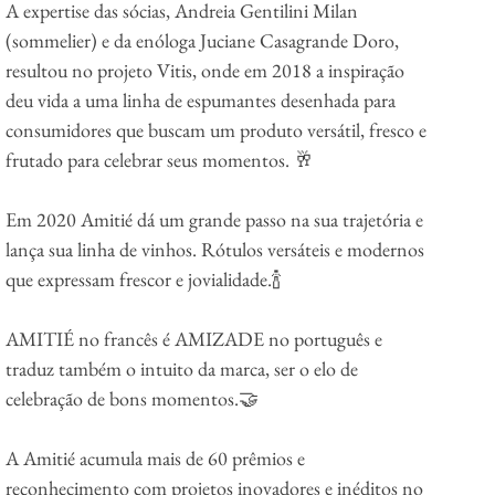
A expertise das sócias, Andreia Gentilini Milan 
(sommelier) e da enóloga Juciane Casagrande Doro, 
resultou no projeto Vitis, onde em 2018 a inspiração 
deu vida a uma linha de espumantes desenhada para 
consumidores que buscam um produto versátil, fresco e 
frutado para celebrar seus momentos. 🥂
Em 2020 Amitié dá um grande passo na sua trajetória e 
lança sua linha de vinhos. Rótulos versáteis e modernos 
que expressam frescor e jovialidade.🍾
AMITIÉ no francês é AMIZADE no português e 
traduz também o intuito da marca, ser o elo de 
celebração de bons momentos.🤝
A Amitié acumula mais de 60 prêmios e 
reconhecimento com projetos inovadores e inéditos no 