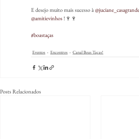
E desejo muito mais sucesso à 
@juciane_casagrand
@amitievinhos
 !🍷🍷
#boastaças
Eventos
Encontros
Canal Boas Taças!
Posts Relacionados