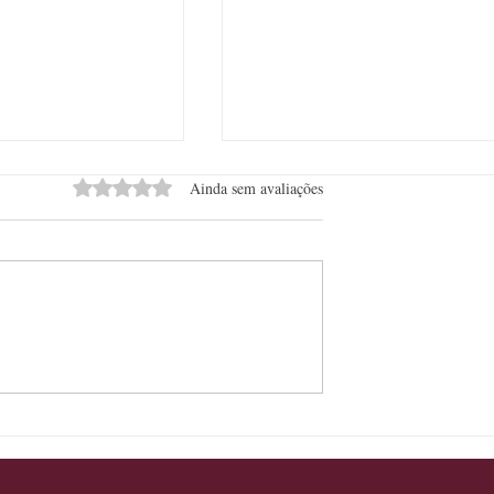
Avaliado com 0 de 5 estrelas.
Ainda sem avaliações
mmeliers se
Le Scribe Paris Opéra passa a
 elaborar o
integrar a Virtuoso Latin Ameri
 vinho que será
& Caribbean
nal do ano em
ausas sociais