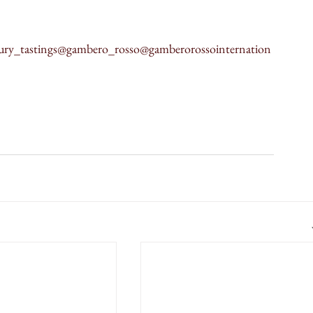
ury_tastings
@gambero_rosso
@gamberorossointernation