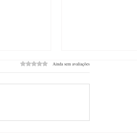
Avaliado com 0 de 5 estrelas.
Ainda sem avaliações
xa de ser bebida de
Itália lidera avanço no mercado
anha espaço em
premium de vinhos no Brasil e
es de consumo
registra alta de 14,3% no valor
exportado no primeiro semestr