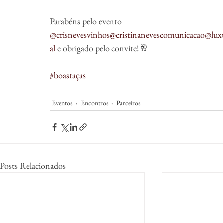
Parabéns pelo evento 
@crisnevesvinhos
@cristinanevescomunicacao
@lux
al
 e obrigado pelo convite!🥂
#boastaças
Eventos
Encontros
Parceiros
Posts Relacionados