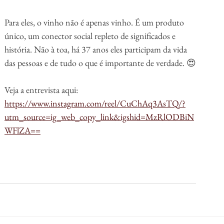
Para eles, o vinho não é apenas vinho. É um produto 
único, um conector social repleto de significados e 
história. Não à toa, há 37 anos eles participam da vida 
das pessoas e de tudo o que é importante de verdade. 😍
Veja a entrevista aqui: 
https://www.instagram.com/reel/CuChAq3AsTQ/?
utm_source=ig_web_copy_link&igshid=MzRlODBiN
WFlZA==