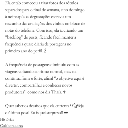
Ela então começou a tirar fotos dos rótulos 
separados para o final de semana, e no domingo 
à noite após as degustações escrevia um 
rascunho das avaliações dos vinhos no bloco de 
notas do telefone. Com isso, ela ia criando um 
“backlog” de posts, ficando fácil manter a 
frequência quase diária de postagens no 
primeiro ano do perfil. 🍾
A frequência de postagens diminuiu com as 
viagens voltando ao ritmo normal, mas ela 
continua firme e forte, afinal “o objetivo aqui é 
divertir, compartilhar e conhecer novos 
produtores", como nos diz Thaís.🍷
Quer saber os desafios que ela enfrenta? 🤔Veja 
o último post! Eu fiquei surpreso!! ➡️
Histórias
Colaboradores