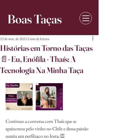
Boas Taças
23 de mar. de 2022
2 min de leitura
Histórias em Torno das Taças
📄- Eu, Enófila - Thaís: A
Tecnologia Na Minha Taça
Continuo a conversa com Thaís que se 
apaixonou pelo vinho no Chile e dessa paixão 
surgiu um perfilzaço no Insta.👏