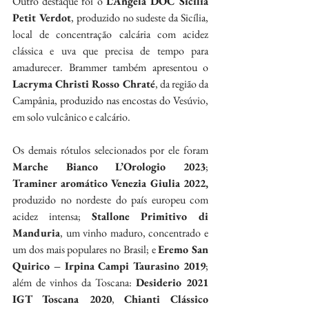
Outro destaque foi o 
L’Angela DOC Sicilia 
Petit Verdot
, produzido no sudeste da Sicília, 
local de concentração calcária com acidez 
clássica e uva que precisa de tempo para 
amadurecer. Brammer também apresentou o 
Lacryma Christi Rosso Chraté
, da região da 
Campânia, produzido nas encostas do Vesúvio, 
em solo vulcânico e calcário.
Os demais rótulos selecionados por ele foram 
Marche Bianco L’Orologio 2023
; 
Traminer aromático Venezia Giulia 2022, 
produzido no nordeste do país europeu com 
acidez intensa; 
Stallone Primitivo di 
Manduria
, um vinho maduro, concentrado e 
um dos mais populares no Brasil; e 
Eremo San 
Quirico – Irpina Campi Taurasino 2019
; 
além de vinhos da Toscana: 
Desiderio 2021 
IGT Toscana 2020
, 
Chianti Clássico 