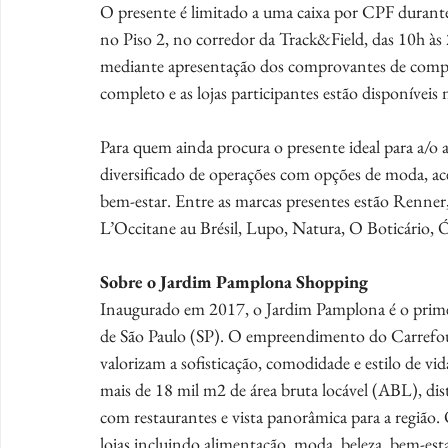
O presente é limitado a uma caixa por CPF durante 
no Piso 2, no corredor da Track&Field, das 10h às
mediante apresentação dos comprovantes de comp
completo e as lojas participantes estão disponíveis
Para quem ainda procura o presente ideal para a/
diversificado de operações com opções de moda, aces
bem-estar. Entre as marcas presentes estão Renne
L’Occitane au Brésil, Lupo, Natura, O Boticário, Ó
Sobre o Jardim Pamplona Shopping
Inaugurado em 2017, o Jardim Pamplona é o primei
de São Paulo (SP). O empreendimento do Carrefour
valorizam a sofisticação, comodidade e estilo de vi
mais de 18 mil m2 de área bruta locável (ABL), d
com restaurantes e vista panorâmica para a região.
lojas incluindo alimentação, moda, beleza, bem-estar