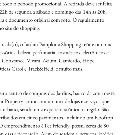
todo o período promocional. A retirada deve ser feita 
 22h de segunda a sábado e domingo das 14h às 20h, 
ra e documento original com foto. O regulamento 
 no site do shopping.
o amada(o), o Jardim Pamplona Shopping reúne um mix 
sórios, beleza, perfumaria, cosméticos, eletrônicos e 
r, Constance, Vivara, Acium, Camicado, Hope, 
ticas Carol e Track&Field, e muito mais. 
ro centro de compras dos Jardins, bairro da zona oeste 
 Property conta com um mix de lojas e serviços que 
da urbano, sendo uma experiência única na região. São 
istribuídos em cinco pavimentos, incluindo um Rooftop 
 O empreendimento é Pet Friendly, possui cerca de 80 
, casa e decoração. Além de academia, serviços, lotérica, 