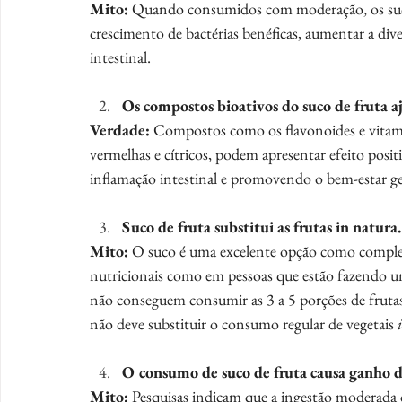
Mito:
 Quando consumidos com moderação, os suco
crescimento de bactérias benéficas, aumentar a div
intestinal.
Os compostos bioativos do suco de fruta a
Verdade:
 Compostos como os flavonoides e vitami
vermelhas e cítricos, podem apresentar efeito posit
inflamação intestinal e promovendo o bem-estar ge
Suco de fruta substitui as frutas in natura.
Mito:
 O suco é uma excelente opção como comple
nutricionais como em pessoas que estão fazendo uma
não conseguem consumir as 3 a 5 porções de fruta
não deve substituir o consumo regular de vegetais 
O consumo de suco de fruta causa ganho de
Mito:
 Pesquisas indicam que a ingestão moderada 