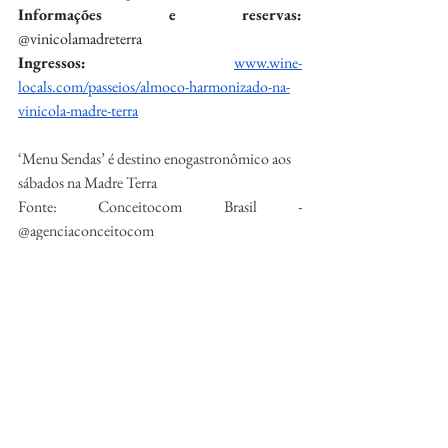
Informações e reservas:
@vinicolamadreterra
Ingressos: 
www.wine-
locals.com/passeios/almoco-harmonizado-na-
vinicola-madre-terra
‘Menu Sendas’ é destino enogastronômico aos 
sábados na Madre Terra
Fonte: Conceitocom Brasil - 
@agenciaconceitocom
https://conceitocom.com.br/
lucinara@conceitocom.com.br
@lucinaramasiero
Fotos: Divulgação
Vinho
Negócios
Gastronomia
Gastronomia
Negócios de Vinhos