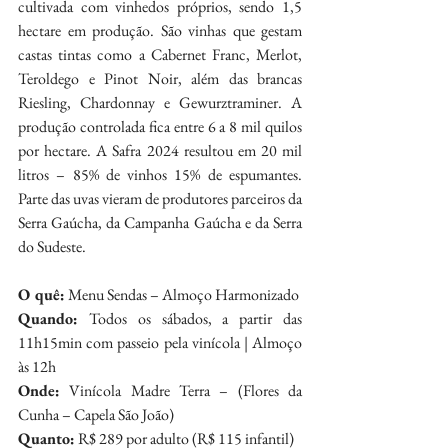
cultivada com vinhedos próprios, sendo 1,5 
hectare em produção. São vinhas que gestam 
castas tintas como a Cabernet Franc, Merlot, 
Teroldego e Pinot Noir, além das brancas 
Riesling, Chardonnay e Gewurztraminer. A 
produção controlada fica entre 6 a 8 mil quilos 
por hectare. A Safra 2024 resultou em 20 mil 
litros – 85% de vinhos 15% de espumantes. 
Parte das uvas vieram de produtores parceiros da 
Serra Gaúcha, da Campanha Gaúcha e da Serra 
do Sudeste.
O quê:
 Menu Sendas – Almoço Harmonizado
Quando:
 Todos os sábados, a partir das 
11h15min com passeio pela vinícola | Almoço 
às 12h
Onde:
 Vinícola Madre Terra – (Flores da 
Cunha – Capela São João)
Quanto:
 R$ 289 por adulto (R$ 115 infantil)