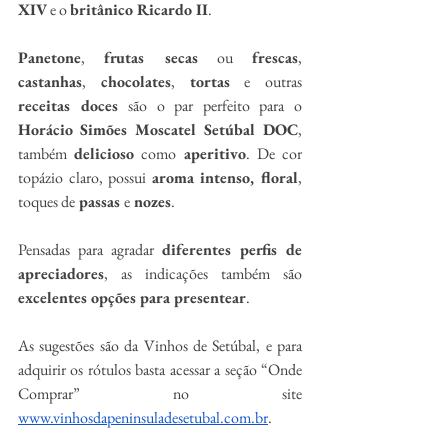
XIV
 e o 
britânico Ricardo II
.
Panetone
, 
frutas secas
 ou 
frescas
, 
castanhas
, 
chocolates
, 
tortas
 e outras 
receitas doces 
são o par perfeito para o 
Horácio Simões Moscatel Setúbal DOC
, 
também 
delicioso
 como 
aperitivo
. De cor 
topázio claro, possui 
aroma intenso, floral
, 
toques de
 passas 
e
 nozes
.
Pensadas para agradar 
diferentes perfis de 
apreciadores
, as indicações também são 
excelentes opções para presentear
.
As sugestões são da Vinhos de Setúbal, e para 
adquirir os rótulos basta acessar a seção “Onde 
Comprar” no site 
www.vinhosdapeninsuladesetubal.com.br
.