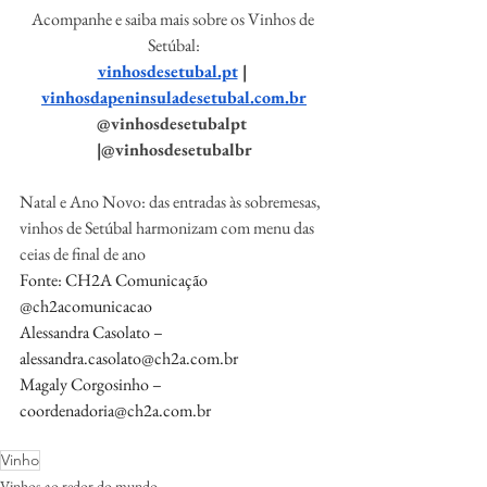
Acompanhe e saiba mais sobre os Vinhos de 
Setúbal:
vinhosdesetubal.pt
 | 
vinhosdapeninsuladesetubal.com.br
@vinhosdesetubalpt 
|@vinhosdesetubalbr
Natal e Ano Novo: das entradas às sobremesas, 
vinhos de Setúbal harmonizam com menu das 
ceias de final de ano
Fonte: CH2A Comunicação 
@ch2acomunicacao
Alessandra Casolato – 
alessandra.casolato@ch2a.com.br
Magaly Corgosinho – 
coordenadoria@ch2a.com.br
Vinho
Vinhos ao redor do mundo