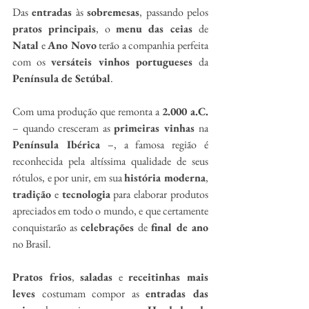
Das 
entradas
 às 
sobremesas
, passando pelos 
pratos principais
, o 
menu das ceias 
de 
Natal
 e 
Ano Novo
 terão a companhia perfeita 
com os 
versáteis vinhos portugueses 
da
Península de Setúbal
.
Com uma produção que remonta a 
2.000 a.C.
– quando cresceram as 
primeiras vinhas 
na
Península Ibérica
 –, a famosa região é 
reconhecida pela altíssima qualidade de seus 
rótulos, e por unir, em sua 
história moderna
, 
tradição
 e 
tecnologia
 para elaborar produtos 
apreciados em todo o mundo, e que certamente 
conquistarão as 
celebrações
 de 
final de ano
no Brasil.
Pratos frios
, 
saladas
 e 
receitinhas mais 
leves
 costumam compor as 
entradas das 