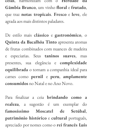
ceias
, harmonizam com o 
Herdade da 
Gâmbia Branco
, um vinho 
floral
 e 
frutado
, 
que traz 
notas tropicais
. 
Fresco
 e 
leve
, ele 
agrada aos mais distintos paladares.
De estilo mais 
clássico
 e 
gastronômico
, o 
Quinta da Bacalhôa Tinto
 apresenta aromas 
de frutas combinados com nuances de madeira 
e especiarias. Seus 
taninos suaves
, mas 
presentes, sua elegância e 
complexidade 
equilibrada
 o tornam a companhia ideal para 
carnes como 
pernil
 e 
peru
, 
amplamente 
consumidos
 no Natal e no Ano Novo.
Para finalizar a ceia 
brindando como a 
realeza
, a sugestão é um exemplar do 
famosíssimo Moscatel de Setúbal
, 
patrimônio histórico
 e 
cultural
 português, 
apreciado por nomes como o 
rei francês Luis 