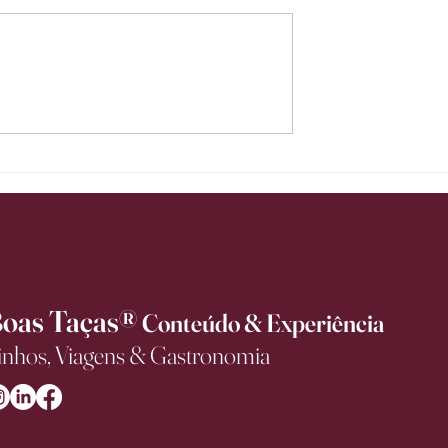
xa de ser bebida de
Itália lidera avanço no mercado
anha espaço em
premium de vinhos no Brasil e
es de consumo
registra alta de 14,3% no valor
exportado no primeiro semestr
de 2026
oas Taças®
Conteúdo & Experiência
inhos, Viagens & Gastronomia