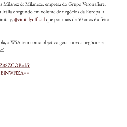
pela Milanez & Milaneze, empresa do Grupo Veronafiere, 
na Itália e segundo em volume de negócios da Europa, a 
italy, 
@vinitalyofficial
 que por mais de 50 anos é a feira 
ícola, a WSA tem como objetivo gerar novos negócios e 
 📈
CwZ88ZCORid/?
ODBiNWFlZA==