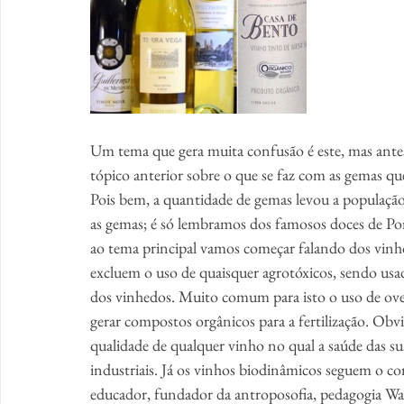
Um tema que gera muita confusão é este, mas antes 
tópico anterior sobre o que se faz com as gemas que
Pois bem, a quantidade de gemas levou a população
as gemas; é só lembramos dos famosos doces de Por
ao tema principal vamos começar falando dos vinho
excluem o uso de quaisquer agrotóxicos, sendo usad
dos vinhedos. Muito comum para isto o uso de ovel
gerar compostos orgânicos para a fertilização. Obv
qualidade de qualquer vinho no qual a saúde das su
industriais. Já os vinhos biodinâmicos seguem o co
educador, fundador da antroposofia, pedagogia Wal