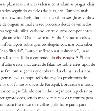
osas plantadas entre as videiras controlam as pragas, chás 
afados seguindo os ciclos das luas, etc. Também mais 
ntensos, saudáveis, claro, e mais saborosos. Já os vinhos 
e origem animal em seu processo desde os vinhedos. 
ras vegetais, sílica, carbono, entre outros componentes 
ção anterior “Ovo e Leite no Vinho? E outras coisas 
informações sobre agentes alergênicos, mas para saber 
ão filtrado”, “auto clarificado naturalmente”, “não 
tes Kosher. Todo o conteúdo do 
#boastaças
 🍷🥂 em 
são é este, mas antes de falarmos sobre estes tipos de 
 se faz com as gemas que sobram das claras usadas nos 
e gemas levou a população das regiões produtoras de 
amos dos famosos doces de Portugal, Bordeaux e muitos 
mos começar falando dos vinhos orgânicos, aqueles nos 
er agrotóxicos, sendo usados recursos da natureza para 
m para isto o uso de ovelhas, galinhas e patos para 
s para a fertilização. Obviamente estes são vinhos mais 