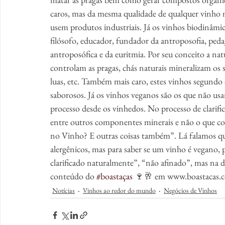
caros, mas da mesma qualidade de qualquer vinho no
usem produtos industriais. Já os vinhos biodinâmi
filósofo, educador, fundador da antroposofia, peda
antroposófica e da euritmia. Por seu conceito a natu
controlam as pragas, chás naturais mineralizam os s
luas, etc. Também mais caro, estes vinhos segundo o
saborosos. Já os vinhos veganos são os que não 
processo desde os vinhedos. No processo de clarifica
entre outros componentes minerais e não o que c
no Vinho? E outras coisas também”. Lá falamos qu
alergênicos, mas para saber se um vinho é vegano,
clarificado naturalmente”, “não afinado”, mas na
conteúdo do 
#boastaças
 🍷🥂 em www.boastacas.
Notícias
Vinhos ao redor do mundo
Negócios de Vinhos