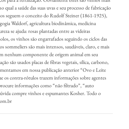
 qual a saúde das suas uvas e seu processo de fabricação 
cos seguem o conceito do Rudolf Steiner (1861-1925), 
gogia Waldorf, agricultura biodinâmica, medicina 
reza se ajuda: rosas plantadas entre as videiras 
olos, os vinhos são engarrafados seguindo os ciclos das 
s sommeliers são mais intensos, saudáveis, claro, e mais 
usam nenhum componente de origem animal em seu 
ção são usados placas de fibras vegetais, sílica, carbono, 
omentamos em nossa publicação anterior “Ovo e Leite 
e os contra-rótulos trazem informações sobre agentes 
 procure informações como “não filtrado”, “auto 
 dúvida compre vinhos e espumantes Kosher. Todo o 
com.br