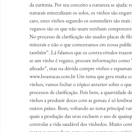
da euritmia. Por seu conceito a natureza se ajuda: r
naturais mineralizam os solos, os vinhos são engarr
caro, estes vinhos segundo os sommeliers são mais i
veganos são os que não usam nenhum componente d
No processo de clarificação são usados placas de fib
minerais e não o que comentamos em nossa publica
também”. Lá falamos que os contra-rótulos trazem 
se um vinho é vegano, procure informações como “n
afinado”, mas na dúvida compre vinhos e espuman
www.boastacas.com.br Um tema que gera muita confu
vinhos, vamos fechar o tópico anterior sobre o que
processos de clarificação. Pois bem, a quantidade d
vinhos a produzir doces com as gemas; é só lembr
outros países. Bom, voltando ao tema principal va
quais a produção das uvas excluem o uso de quaisqu
controlar a vida saudável dos vinhedos. Muito comu
matar as pragas bem como gerar compostos orgânico