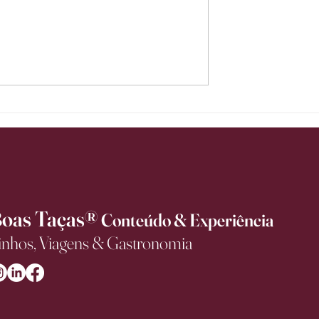
 avanço no mercado
Dos Estados Unidos à Ásia: Sal
nhos no Brasil e
fortalece presença internacional
de 14,3% no valor
conquista Prêmio Exportação 
primeiro semestre
oas Taças®
Conteúdo & Experiência
inhos, Viagens & Gastronomia