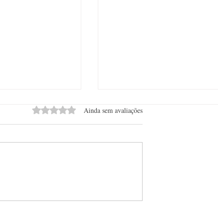
Avaliado com 0 de 5 estrelas.
Ainda sem avaliações
 o Dia dos Pais em
Sisttina encerra ciclo em
Pinheiros e anuncia pausa para
novos caminhos na gastronomi