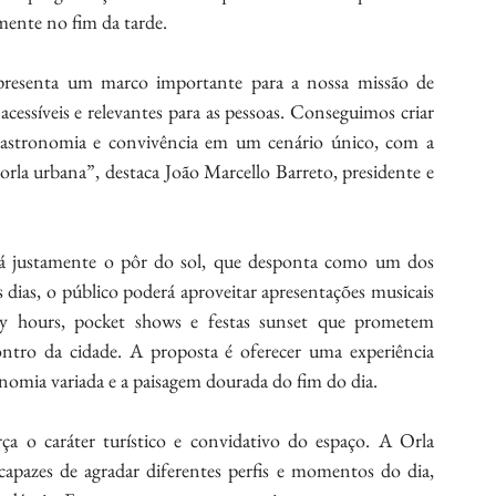
mente no fim da tarde.
presenta um marco importante para a nossa missão de 
essíveis e relevantes para as pessoas. Conseguimos criar 
gastronomia e convivência em um cenário único, com a 
rla urbana”, destaca João Marcello Barreto, presidente e 
rá justamente o pôr do sol, que desponta como um dos 
dias, o público poderá aproveitar apresentações musicais 
py hours, pocket shows e festas sunset que prometem 
ro da cidade. A proposta é oferecer uma experiência 
onomia variada e a paisagem dourada do fim do dia.
ça o caráter turístico e convidativo do espaço. A Orla 
capazes de agradar diferentes perfis e momentos do dia, 