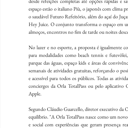
desde refeições completas até opções rápidas e sa
espaço estão o italiano Più, o japonês com clima p
o saudável Futuro Refeitório, além do açaí do Ju
Hey Juice. O conjunto transforma o espaço em um 
almoços, encontros no fim de tarde ou noites desc
No lazer e no esporte, a proposta é igualmente com
para modalidades como beach tennis e futevôlei,
parque das águas, espaço kids e áreas de convivên
semanais de atividades gratuitas, reforçando o 
e acessível para todos os públicos. Todas as ativi
concierges da Orla TotalPass ou pelo aplicativo
Apple.
Segundo Cláudio Guarcello, diretor executivo da Or
equilíbrio. "A Orla TotalPass nasce como um novo
e social com experiências que geram presença re