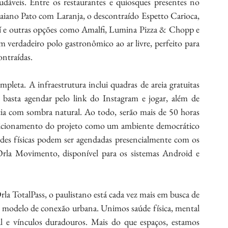
udáveis. Entre os restaurantes e quiosques presentes no 
raiano Pato com Laranja, o descontraído Espetto Carioca, 
çaí e outras opções como Amalfi, Lumina Pizza & Chopp e 
verdadeiro polo gastronômico ao ar livre, perfeito para 
ontraídas.
pleta. A infraestrutura inclui quadras de areia gratuitas 
 basta agendar pelo link do Instagram e jogar, além de 
cia com sombra natural. Ao todo, serão mais de 50 horas 
posicionamento do projeto como um ambiente democrático 
dades físicas podem ser agendadas presencialmente com os 
 Orla Movimento, disponível para os sistemas Android e 
la TotalPass, o paulistano está cada vez mais em busca de 
 modelo de conexão urbana. Unimos saúde física, mental 
al e vínculos duradouros. Mais do que espaços, estamos 