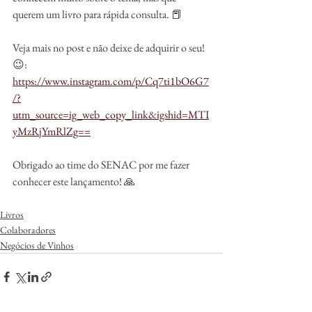
querem um livro para rápida consulta. 📕
Veja mais no post e não deixe de adquirir o seu! 
😉: 
https://www.instagram.com/p/Cq7ti1bO6G7
/?
utm_source=ig_web_copy_link&igshid=MTI
yMzRjYmRlZg==
Obrigado ao time do SENAC por me fazer 
conhecer este lançamento! 🙏
Livros
Colaboradores
Negócios de Vinhos