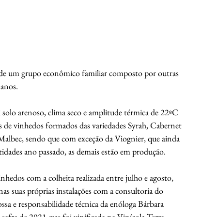
 de um grupo econômico familiar composto por outras 
 anos.
i solo arenoso, clima seco e amplitude térmica de 22ºC 
es de vinhedos formados das variedades Syrah, Cabernet 
Malbec, sendo que com exceção da Viognier, que ainda 
idades ano passado, as demais estão em produção.
nhedos com a colheita realizada entre julho e agosto, 
as suas próprias instalações com a consultoria do 
ssa e responsabilidade técnica da enóloga Bárbara 
afra de 2021 que foi vinificada na Vinícola Terra 