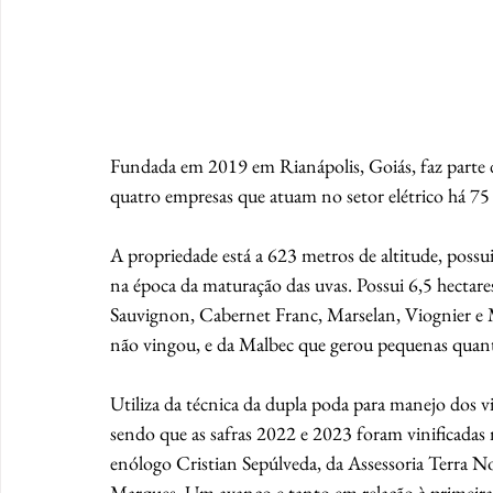
Fundada em 2019 em Rianápolis, Goiás, faz parte
quatro empresas que atuam no setor elétrico há 75
A propriedade está a 623 metros de altitude, possu
na época da maturação das uvas. Possui 6,5 hectar
Sauvignon, Cabernet Franc, Marselan, Viognier e 
não vingou, e da Malbec que gerou pequenas quant
Utiliza da técnica da dupla poda para manejo dos vi
sendo que as safras 2022 e 2023 foram vinificadas n
enólogo Cristian Sepúlveda, da Assessoria Terra No
Marques. Um avanço e tanto em relação à primeira s