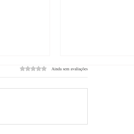
Avaliado com 0 de 5 estrelas.
Ainda sem avaliações
aulo projeta edição
Espumante deixa de ser bebida 
mais de 2 mil
Réveillon e ganha espaço em
novos países
novas ocasiões de consumo