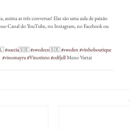
assista as três conversas! Elas são uma aula de paixão 
nosso Canal do YouTube, no Instagram, no Facebook ou 
🇱 
#suecia
🇸🇪 
#swedeen
🇸🇪 
#sweden
#vinhoboutique
 
#vinomayra
#Vinotinto
#odfjell
 Meno Vartai