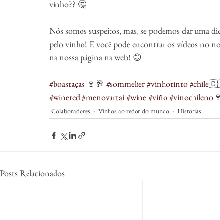
vinho?? 🤔
Nós somos suspeitos, mas, se podemos dar uma dica, 
pelo vinho! E você pode encontrar os vídeos no 
na nossa página na web! 😊
#boastaças
 🍷🥂 
#sommelier
#vinhotinto
#chile
🇨
#winered
#menovartai
#wine
#viño
#vinochileno

Colaboradores
Vinhos ao redor do mundo
Histórias
Posts Relacionados