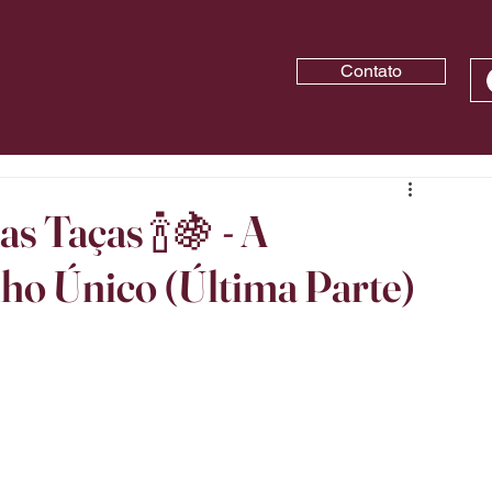
Contato
s Taças 🍾🍇 - A
ho Único (Última Parte)