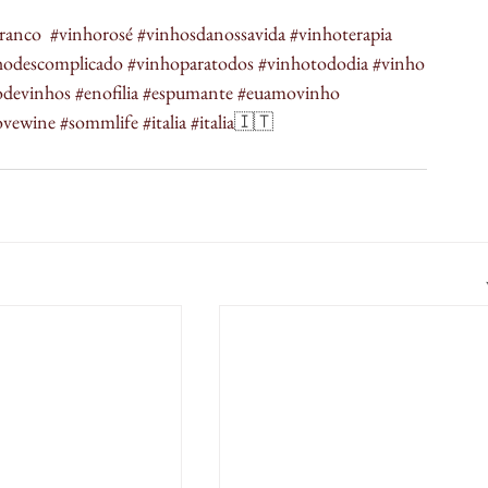
ranco
​  
#vinhorosé
​ 
#vinhosdanossavida
​ 
#vinhoterapia
​ 
hodescomplicado
​ 
#vinhoparatodos
​ 
#vinhotododia
​ 
#vinho
odevinhos
​​ 
#enofilia
​ 
#espumante
​ 
#euamovinho
​ 
ovewine
​ 
#sommlife
#italia
#italia
🇮🇹