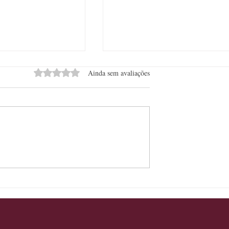
Avaliado com 0 de 5 estrelas.
Ainda sem avaliações
a possibilidades de
ProWine São Paulo projeta edi
 com destilados
histórica com mais de 2 mil
produtores e novos países
expositores