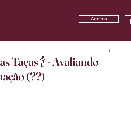
Contato
s Taças 🍾 - Avaliando
uação (??)