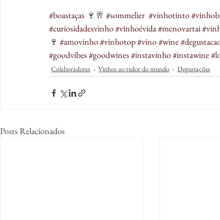
#boastaças
​ 🍷🥂 
#sommelier
​  
#vinhotinto
​ 
#vinhob
#curiosidadesvinho
​ 
#vinhoévida
​​ 
#menovartai
​ 
#vin
🍷​​ 
#amovinho
​ 
#vinhotop
​ 
#vino
​ 
#wine
​​ 
#degustaca
#goodvibes
​ 
#goodwines
​​​ 
#instavinho
​ 
#instawine
​​ 
#l
Colaboradores
Vinhos ao redor do mundo
Degustações
Posts Relacionados