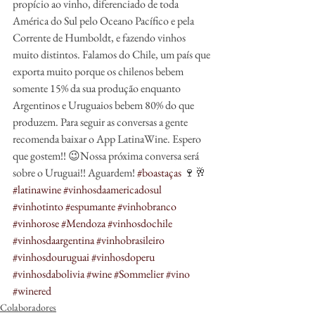
propício ao vinho, diferenciado de toda 
América do Sul pelo Oceano Pacífico e pela 
Corrente de Humboldt, e fazendo vinhos 
muito distintos. Falamos do Chile, um país que 
exporta muito porque os chilenos bebem 
somente 15% da sua produção enquanto 
Argentinos e Uruguaios bebem 80% do que 
produzem. Para seguir as conversas a gente 
recomenda baixar o App LatinaWine. Espero 
que gostem!! 😉Nossa próxima conversa será 
sobre o Uruguai!! Aguardem! 
#boastaças
 🍷🥂 
#latinawine
#vinhosdaamericadosul
#vinhotinto
#espumante
#vinhobranco
#vinhorose
#Mendoza
#vinhosdochile
#vinhosdaargentina
#vinhobrasileiro
#vinhosdouruguai
#vinhosdoperu
#vinhosdabolivia
#wine
#Sommelier
#vino
#winered
Colaboradores