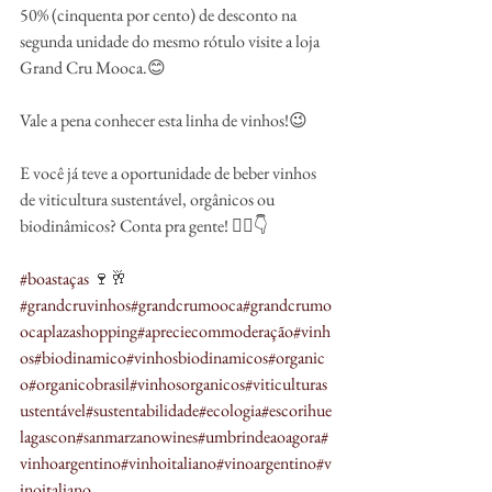
50% (cinquenta por cento) de desconto na 
segunda unidade do mesmo rótulo visite a loja 
Grand Cru Mooca.😊
Vale a pena conhecer esta linha de vinhos!😉
E você já teve a oportunidade de beber vinhos 
de viticultura sustentável, orgânicos ou 
biodinâmicos? Conta pra gente! ✍🏼👇
#boastaças
 🍷🥂 
#grandcruvinhos
#grandcrumooca
#grandcrumo
ocaplazashopping
#apreciecommoderação
#vinh
os
#biodinamico
#vinhosbiodinamicos
#organic
o
#organicobrasil
#vinhosorganicos
#viticulturas
ustentável
#sustentabilidade
#ecologia
#escorihue
lagascon
#sanmarzanowines
#umbrindeaoagora
#
vinhoargentino
#vinhoitaliano
#vinoargentino
#v
inoitaliano