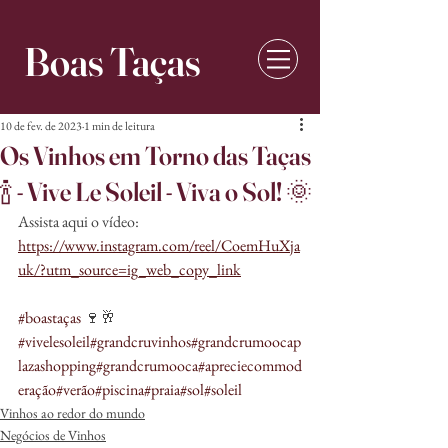
Boas Taças
10 de fev. de 2023
1 min de leitura
Os Vinhos em Torno das Taças
🍾 - Vive Le Soleil - Viva o Sol! 🌞
Assista aqui o vídeo: 
https://www.instagram.com/reel/CoemHuXja
uk/?utm_source=ig_web_copy_link
#boastaças
 🍷🥂 
#vivelesoleil
#grandcruvinhos
#grandcrumoocap
lazashopping
#grandcrumooca
#apreciecommod
eração
#verão
#piscina
#praia
#sol
#soleil
Vinhos ao redor do mundo
Negócios de Vinhos