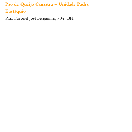
Pão de Queijo Canastra – Unidade Padre 
Eustáquio
Rua Coronel José Benjamim, 704 - BH
Funcionamento: Segunda a sexta: das 8h30 às 
18h30 e sábados e domingos: das 8h30 às 
12h30
Pão de Queijo Canastra – Unidade 
Buritis
Rua Rubens Caporali Ribeiro, 836 - BH
Funcionamento: Segunda a sexta: das 8h às 20h, 
sábado: das 8h às 18h e domingo: das 8h às 13h
Pão de Queijo Canastra transforma tradição 
familiar em legado de sabor e autenticidade
Fonte:
RENATA FURLAN REBESCO
renata@materiaprimma.com