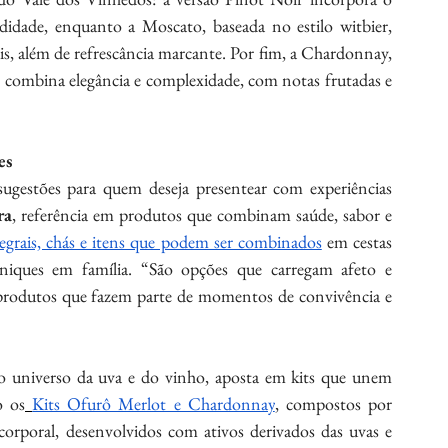
didade, enquanto a Moscato, baseada no estilo witbier, 
rais, além de refrescância marcante. Por fim, a Chardonnay, 
 combina elegância e complexidade, com notas frutadas e 
es
ugestões para quem deseja presentear com experiências 
ra
, referência em produtos que combinam saúde, sabor e 
ntegrais, chás e itens que podem ser combinados
 em cestas 
niques em família. “São opções que carregam afeto e 
rodutos que fazem parte de momentos de convivência e 
o universo da uva e do vinho, aposta em kits que unem 
o os
Kits Ofurô Merlot e Chardonnay
, compostos por 
orporal, desenvolvidos com ativos derivados das uvas e 