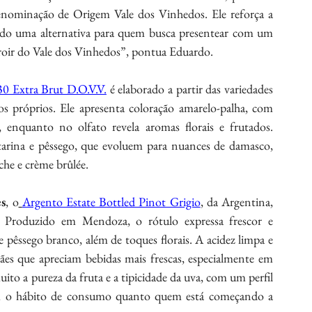
nominação de Origem Vale dos Vinhedos. Ele reforça a 
endo uma alternativa para quem busca presentear com um 
rroir do Vale dos Vinhedos”, pontua Eduardo.
30 Extra Brut D.O.V.V.
 é elaborado a partir das variedades 
 próprios. Ele apresenta coloração amarelo-palha, com 
e, enquanto no olfato revela aromas florais e frutados. 
ctarina e pêssego, que evoluem para nuances de damasco, 
che e crème brûlée.
s
, o
Argento Estate Bottled Pinot Grigio
, da Argentina, 
. Produzido em Mendoza, o rótulo expressa frescor e 
e pêssego branco, além de toques florais. A acidez limpa e 
ães que apreciam bebidas mais frescas, especialmente em 
ito a pureza da fruta e a tipicidade da uva, com um perfil 
tem o hábito de consumo quanto quem está começando a 