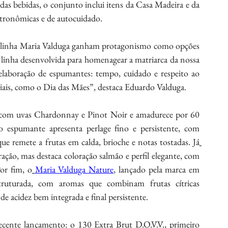
s bebidas, o conjunto inclui itens da Casa Madeira e da 
stronômicas e de autocuidado. 
a linha Maria Valduga ganham protagonismo como opções 
 linha desenvolvida para homenagear a matriarca da nossa 
elaboração de espumantes: tempo, cuidado e respeito ao 
iais, como o Dia das Mães”, destaca Eduardo Valduga.
 com uvas Chardonnay e Pinot Noir e amadurece por 60 
 espumante apresenta perlage fino e persistente, com 
e remete a frutas em calda, brioche e notas tostadas. Já
ção, mas destaca coloração salmão e perfil elegante, com 
Por fim, o
Maria Valduga Nature
, lançado pela marca em 
ruturada, com aromas que combinam frutas cítricas 
m de acidez bem integrada e final persistente.
cente lançamento: o 130 Extra Brut D.O.V.V., primeiro 