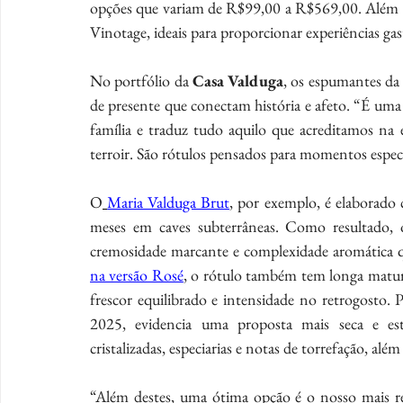
opções que variam de R$99,00 a R$569,00. Além da
Vinotage, ideais para proporcionar experiências ga
No portfólio da 
Casa Valduga
, os espumantes d
de presente que conectam história e afeto. “É uma
família e traduz tudo aquilo que acreditamos na 
terroir. São rótulos pensados para momentos espec
O
Maria Valduga Brut
, por exemplo, é elaborado
meses em caves subterrâneas. Como resultado, o
cremosidade marcante e complexidade aromática qu
na versão Rosé
, o rótulo também tem longa matura
frescor equilibrado e intensidade no retrogosto. 
2025, evidencia uma proposta mais seca e est
cristalizadas, especiarias e notas de torrefação, alé
“Além destes, uma ótima opção é o nosso mais re