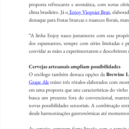
proposta refrescante e aromática, com notas cítric
clima brasileiro. Já o
Enjoy Viognier Brut
, elabora
destaque para frutas brancas e nuances florais, man
“A linha Enjoy nasce justamente com esse propósi
dos espumantes, sempre com séries limitadas e p
convidar as mães a experimentarem e descobrirem 
Cervejas artesanais ampliam possibilidades
O enólogo também destaca opções da 
Brewine L
Grape Ale
 reúne três rótulos elaborados com most
em uma proposta que une características do vinho e
busca um presente fora do convencional, mante
novas possibilidades sensoriais. A combinação ent
desde harmonizações gastronômicas até momentos 
As cervejas carregam forte ligação com o terroir