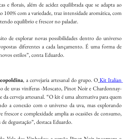
as e florais, além de acidez equilibrada que se adapta ao 
do 100% com a variedade, traz intensidade aromática, com 
tendo equilíbrio e frescor no paladar.
to de explorar novas possibilidades dentro do universo 
ropostas diferentes a cada lançamento. É uma forma de 
novos estilos”, conta Eduardo.
eopoldina
, a cervejaria artesanal do grupo. O
Kit Italian 
o de uvas viníferas -Moscato, Pinot Noir e Chardonnay- 
 da cerveja artesanal. “O kit é uma alternativa para quem 
ndo a conexão com o universo da uva, mas explorando 
re frescor e complexidade amplia as ocasiões de consumo, 
de degustação”, destaca Eduardo.
 do Vale dos Vinhedos: a versão Pinot Noir incorpora o 