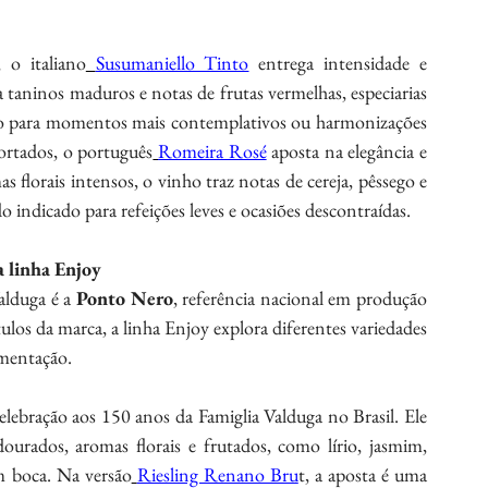
 o italiano
Susumaniello Tinto
 entrega intensidade e 
 taninos maduros e notas de frutas vermelhas, especiarias 
o para momentos mais contemplativos ou harmonizações 
ortados, o português
Romeira Rosé
 aposta na elegância e 
 florais intensos, o vinho traz notas de cereja, pêssego e 
do indicado para refeições leves e ocasiões descontraídas.
a linha Enjoy
lduga é a 
Ponto Nero
, referência nacional em produção 
os da marca, a linha Enjoy explora diferentes variedades 
imentação.
elebração aos 150 anos da Famiglia Valduga no Brasil. Ele 
ourados, aromas florais e frutados, como lírio, jasmim, 
em boca. Na versão
Riesling Renano Bru
t, a aposta é uma 