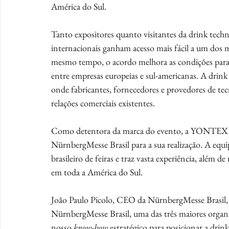
América do Sul.
Tanto expositores quanto visitantes da drink techn
internacionais ganham acesso mais fácil a um dos
mesmo tempo, o acordo melhora as condições para i
entre empresas europeias e sul-americanas. A drink
onde fabricantes, fornecedores e provedores de tec
relações comerciais existentes.
Como detentora da marca do evento, a YONTEX trab
NürnbergMesse Brasil para a sua realização. A equi
brasileiro de feiras e traz vasta experiência, além d
em toda a América do Sul.
João Paulo Picolo, CEO da NürnbergMesse Brasil, re
NürnbergMesse Brasil, uma das três maiores organ
nosso 
know-how
 estratégico para posicionar a dri