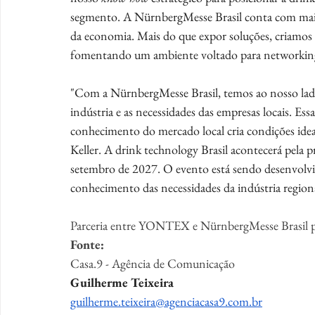
segmento. A NürnbergMesse Brasil conta com mais 
da economia. Mais do que expor soluções, criamos exp
fomentando um ambiente voltado para networking,
"Com a NürnbergMesse Brasil, temos ao nosso lad
indústria e as necessidades das empresas locais. Es
conhecimento do mercado local cria condições ideai
Keller. A drink technology Brasil acontecerá pela p
setembro de 2027. O evento está sendo desenvolvi
conhecimento das necessidades da indústria regiona
Parceria entre YONTEX e NürnbergMesse Brasil pr
Fonte:
Casa.9 - Agência de Comunicação
Guilherme Teixeira
guilherme.teixeira@agenciacasa9.com.br