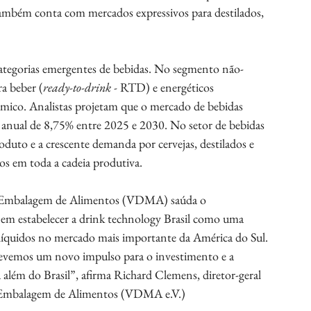
 também conta com mercados expressivos para destilados, 
ategorias emergentes de bebidas. No segmento não-
ra beber (
ready-to-drink - 
RTD) e energéticos 
ico. Analistas projetam que o mercado de bebidas 
 anual de 8,75% entre 2025 e 2030. No setor de bebidas 
oduto e a crescente demanda por cervejas, destilados e 
s em toda a cadeia produtiva.
e Embalagem de Alimentos (VDMA) saúda o 
m estabelecer a drink technology Brasil como uma 
s líquidos no mercado mais importante da América do Sul. 
vemos um novo impulso para o investimento e a 
 além do Brasil”, afirma Richard Clemens, diretor-geral 
e Embalagem de Alimentos (VDMA e.V.)