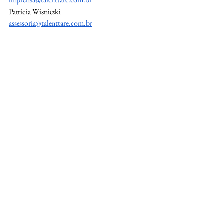
Patrícia Wisnieski
assessoria@talenttare.com.br
Vinho
Desafios
Vinhos ao redor do mundo
Desafios
Ver tudo
Posts Relacionados