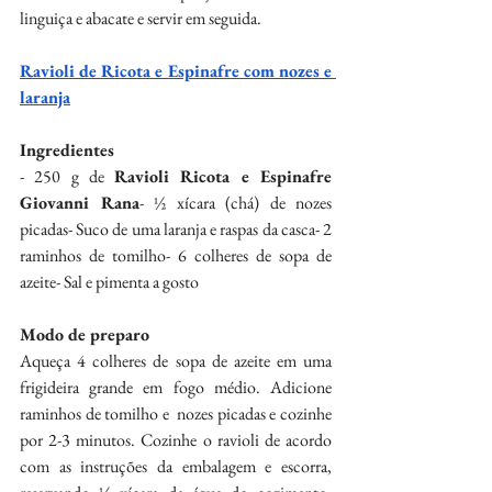
linguiça e abacate e servir em seguida.
Ravioli de Ricota e Espinafre com nozes e 
laranja
Ingredientes
- 250 g de 
Ravioli Ricota e⁠ Espinafre 
Giovanni Rana⁠
- ½ xícara (chá) de nozes 
picadas⁠- Suco de uma laranja e raspas⁠ da casca⁠- 2 
raminhos de tomilho⁠- 6 colheres de sopa de 
azeite⁠- Sal e pimenta a gosto⁠
Modo de preparo
Aqueça 4 colheres de sopa de azeite em uma 
frigideira ⁠grande em fogo médio. Adicione 
raminhos de tomilho e ⁠ nozes picadas e cozinhe 
por 2-3 minutos. Cozinhe o ravioli ⁠de acordo 
com as instruções da embalagem e escorra, 