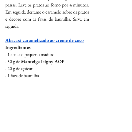
passas. Leve os pratos ao forno por 4 minutos. 
Em seguida derrame o caramelo sobre os pratos 
e decore com as favas de baunilha. Sirva em 
seguida.
Abacaxi caramelizado ao creme de coco
Ingredientes
- 1 abacaxi pequeno maduro
- 50 g de 
Manteiga Isigny AOP
- 20 g de açúcar
- 1 fava de baunilha
- 1 limão
Para o creme de coco:
- 100 g de polpa de coco fresco
- 50 ml de leite
- 50 g de 
Creme de Leite UHT Isigny
- 20 g de açúcar
- 50 ml de leite de coco