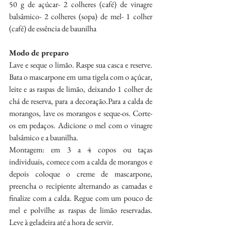
50 g de açúcar⁠- 2 colheres (café) de vinagre 
balsâmico⁠- 2 colheres (sopa) de mel⁠- 1 colher 
(café) de essência de baunilha⁠
Modo de preparo
Lave e seque o limão. Raspe sua casca e reserve.⁠ 
Bata o mascarpone em uma tigela com o açúcar, 
leite e as raspas de limão, deixando⁠ 1 colher de 
chá de reserva, para a decoração.⁠⁠Para a calda de 
morangos,⁠ lave os morangos e seque-os. Corte-
os em pedaços. Adicione o mel com o vinagre⁠ 
balsâmico e a baunilha.⁠
Montagem:⁠ em 3 a 4 copos ou taças 
individuais, comece com a calda de morangos e 
depois coloque⁠ o creme de mascarpone, 
preencha o recipiente alternando as camadas e 
finalize com a⁠ calda. Regue com um pouco de 
mel e polvilhe as raspas de limão reservadas. 
Leve à⁠ geladeira até a hora de servir⁠.