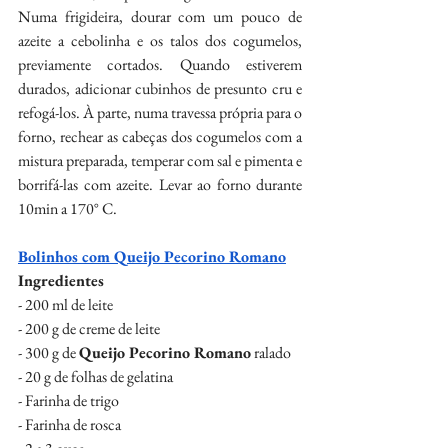
Numa frigideira, dourar com um pouco de 
azeite a cebolinha e os talos dos cogumelos, 
previamente cortados. Quando estiverem 
durados, adicionar cubinhos de presunto cru e 
refogá-los. À parte, numa travessa própria para o 
forno, rechear as cabeças dos cogumelos com a 
mistura preparada, temperar com sal e pimenta e 
borrifá-las com azeite. Levar ao forno durante 
10min a 170° C.
Bolinhos com Queijo Pecorino Romano
Ingredientes
- 200 ml de leite
- 200 g de creme de leite
- 300 g de 
Queijo Pecorino Romano
 ralado
- 20 g de folhas de gelatina
- Farinha de trigo
- Farinha de rosca