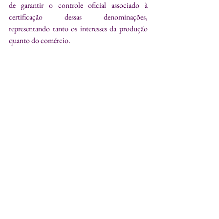
de garantir o controle oficial associado à 
certificação dessas denominações, 
representando tanto os interesses da produção 
quanto do comércio.
Siga em 
@vinhosverdesbrasil
REGIÃO DEMARCADA DOS VINHOS 
VERDES INTENSIFICA CONEXÕES 
COM O BRASIL
Fonte: Assessoria de Imprensa
Cristina Bielecki
crisbielecki@uol.com.br
Vinho
Negócios
Eventos
Eventos
Negócios de Vinhos