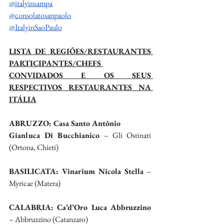
@italyinsampa
@consolatosanpaolo
@ItalyinSaoPaulo
LISTA DE REGIÕES/RESTAURANTES 
PARTICIPANTES/CHEFS 
CONVIDADOS E OS SEUS 
RESPECTIVOS RESTAURANTES NA 
ITÁLIA
ABRUZZO: Casa Santo Antônio
Gianluca Di Bucchianico
 – Gli Ostinati 
(Ortona, Chieti)
BASILICATA: Vinarium Nicola Stella
 – 
Myricae (Matera)
CALABRIA: Ca’d’Oro Luca Abbruzzino 
– Abbruzzino (Catanzaro)