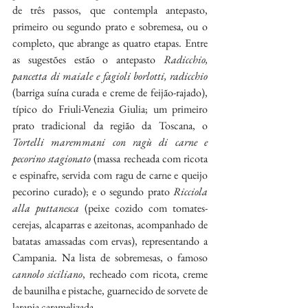
de três passos, que contempla antepasto, 
primeiro ou segundo prato e sobremesa, ou o 
completo, que abrange as quatro etapas. Entre 
as sugestões estão o antepasto 
Radicchio, 
pancetta di maiale e fagioli borlotti, radicchio
(barriga suína curada e creme de feijão-rajado), 
típico do Friuli-Venezia Giulia; um primeiro 
prato tradicional da região da Toscana, o 
Tortelli maremmani con ragù di carne e 
pecorino stagionato
 (massa recheada com ricota 
e espinafre, servida com ragu de carne e queijo 
pecorino curado); e o segundo prato 
Ricciola 
alla puttanesca
 (peixe cozido com tomates-
cerejas, alcaparras e azeitonas, acompanhado de 
batatas amassadas com ervas), representando a 
Campania. Na lista de sobremesas, o famoso 
cannolo siciliano
, recheado com ricota, creme 
de baunilha e pistache, guarnecido de sorvete de 
laranja caramelizada.