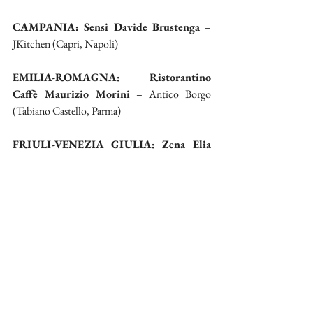
CAMPANIA: Sensi Davide Brustenga 
– 
JKitchen (Capri, Napoli)
EMILIA-ROMAGNA: Ristorantino 
Caffè Maurizio Morini 
– Antico Borgo 
(Tabiano Castello, Parma)
FRIULI-VENEZIA GIULIA: Zena Elia 
Zanon 
– Riva Zanelli (Lignano Sabbiadoro, 
Udine)
LAZIO: Lido Roberto Campitelli 
– 
L’Osteria di Monteverde (Roma)
LIGURIA: Terraço Itália Paolo Masieri 
– 
Paolo & Barbara (Sanremo, Imperia)
LOMBARDIA: Piselli (Jardins) Andrea 
Fugnanesi 
– Stua Noa (Livigno, Sondrio)