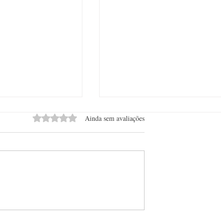
Avaliado com 0 de 5 estrelas.
Ainda sem avaliações
ta revelará
Confraria pela Cura promove
ômicos da deriva de
leilão beneficente de vinhos rar
vitivinicultura
com renda integral para