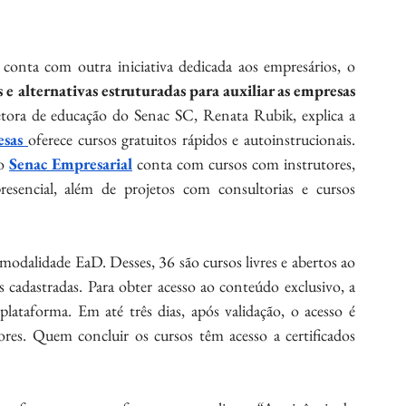
Além da plataforma Senac Empresa, o Senac SC conta com outra iniciativa dedicada aos empresários, o 
 e alternativas estruturadas para auxiliar as empresas 
etora de educação do Senac SC, Renata Rubik, explica a 
sas 
oferece cursos gratuitos rápidos e autoinstrucionais. 
o 
Senac Empresarial
 conta com cursos com instrutores, 
esencial, além de projetos com consultorias e cursos 
modalidade EaD. Desses, 36 são cursos livres e abertos ao 
 cadastradas. Para obter acesso ao conteúdo exclusivo, a 
plataforma. Em até três dias, após validação, o acesso é 
res. Quem concluir os cursos têm acesso a certificados 