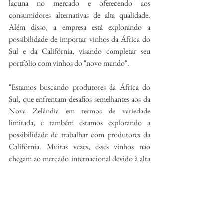
lacuna no mercado e oferecendo aos 
consumidores alternativas de alta qualidade. 
Além disso, a empresa está explorando a 
possibilidade de importar vinhos da África do 
Sul e da Califórnia, visando completar seu 
portfólio com vinhos do "novo mundo".
"Estamos buscando produtores da África do 
Sul, que enfrentam desafios semelhantes aos da 
Nova Zelândia em termos de variedade 
limitada, e também estamos explorando a 
possibilidade de trabalhar com produtores da 
Califórnia. Muitas vezes, esses vinhos não 
chegam ao mercado internacional devido à alta 
demanda interna, com a maioria dos produtores 
focando principalmente no mercado interno", 
explica Martins.
Na avaliação do sommelier, todos os esforços 
da MMV têm um propósito claro: desfazer 