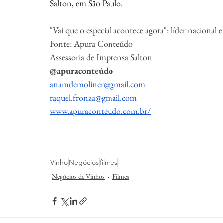
Salton, em São Paulo.
"Vai que o especial acontece agora": líder naciona
Fonte: Apura Conteúdo
Assessoria de Imprensa Salton
@apuraconteúdo
anamdemoliner@gmail.com
raquel.fronza@gmail.com
www.apuraconteudo.com.br/
Vinho
Negócios
filmes
Negócios de Vinhos
Filmes