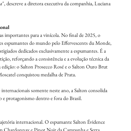
oa
", descreve a diretora executiva da companhia, Luciana 
ional
importantes para a vinícola. No final de 2025, o 
res espumantes do mundo pelo Effervescents du Monde, 
tigiados dedicados exclusivamente a espumantes. É a 
ição, reforçando a consistência e a evolução técnica da 
 edição: o Salton Prosecco Rosé e o Salton Ouro Brut 
oscatel conquistou medalha de Prata.
internacionais somente neste ano, a Salton consolida 
o e protagonismo dentro e fora do Brasil.
ajetória internacional. O espumante Salton Évidence 
om Chardonnay e Pinot Noir da Campanha e Serra 