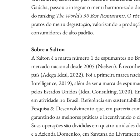
Gaúcha, passou a integrar o menu harmonizado do 
do ranking 
The World’s 50 Best Restaurants
. O rót
pratos do menu degustação, valorizando a produção
consumidores de alto padrão.
Sobre a Salton
A Salton é a marca número 1 de espumantes no Bras
mercado nacional desde 2005 (Nielsen). É reconh
país (Adega Ideal, 2022). Foi a primeira marca nac
Intelligence, 2019), além de ser a marca de espuma
pelos Estados Unidos (Ideal Consulting, 2020). Em
em atividade no Brasil. Referência em sustentabil
Pesquisa & Desenvolvimento que, em parceria com u
garantindo as melhores práticas e incentivando o de
Suas operações são divididas em quatro unidades d
e a Azienda Domenico, em Santana do Livramento; 