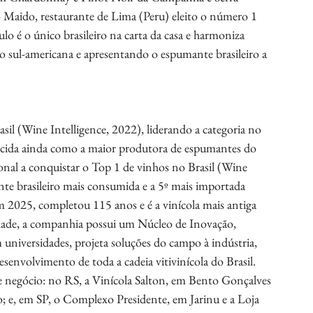
Maido, restaurante de Lima (Peru) eleito o número 1 
ulo é o único brasileiro na carta da casa e harmoniza 
 sul-americana e apresentando o espumante brasileiro a 
il (Wine Intelligence, 2022), liderando a categoria no 
ecida ainda como a maior produtora de espumantes do 
ional a conquistar o Top 1 de vinhos no Brasil (Wine 
nte brasileiro mais consumida e a 5º mais importada 
 2025, completou 115 anos e é a vinícola mais antiga 
idade, a companhia possui um Núcleo de Inovação, 
niversidades, projeta soluções do campo à indústria, 
senvolvimento de toda a cadeia vitivinícola do Brasil. 
e negócio: no RS, a Vinícola Salton, em Bento Gonçalves 
e, em SP, o Complexo Presidente, em Jarinu e a Loja 