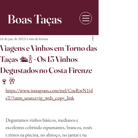
Boas Taças
16 de jan. de 2023
1 min de leitura
Viagens e Vinhos em Torno das
Taças 🛳️🍾 - Os 13 Vinhos
Degustados no Costa Firenze
🍷🥂
https://www.instagram.com/reel/CneRwN1jd
eT/?utm_source=ig_web_copy_link
Degustamos vinhos básicos, medianos e 
excelentes cobrindo espumantes, brancos, rosés 
e tintos na piscina, no almoço, no jantar e na 