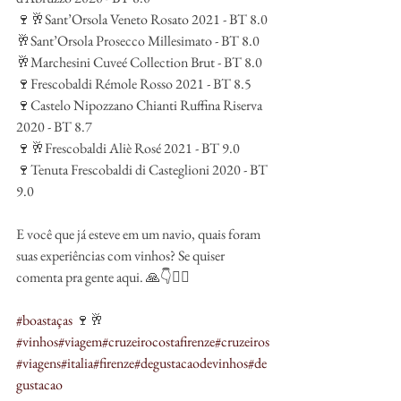
🍷🥂Sant’Orsola Veneto Rosato 2021 - BT 8.0
🥂Sant’Orsola Prosecco Millesimato - BT 8.0
🥂Marchesini Cuveé Collection Brut - BT 8.0
🍷Frescobaldi Rémole Rosso 2021 - BT 8.5
🍷Castelo Nipozzano Chianti Ruffina Riserva 
2020 - BT 8.7
🍷🥂Frescobaldi Aliè Rosé 2021 - BT 9.0
🍷Tenuta Frescobaldi di Casteglioni 2020 - BT 
9.0
E você que já esteve em um navio, quais foram 
suas experiências com vinhos? Se quiser 
comenta pra gente aqui. 🙏👇✍🏼
#boastaças
 🍷🥂 
#vinhos
#viagem
#cruzeirocostafirenze
#cruzeiros
#viagens
#italia
#firenze
#degustacaodevinhos
#de
gustacao