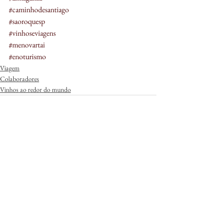
#caminhodesantiago
#saoroquesp
#vinhoseviagens
#menovartai
#enoturismo
Viagem
Colaboradores
Vinhos ao redor do mundo
Ver tudo
Posts Relacionados