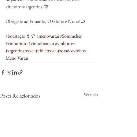
viticultura argentina.🍇
Obrigado ao Eduardo, O Globo e Nuno!🤝
#boastaças
 🍷🥂 
#menovartai
#Sommelier
#vinhotinto
#vinhobranco
#vinhorose
#argentinatravel
#chiletravel
#rotadosvinhos
Meno Vartai
Ver tudo
Posts Relacionados